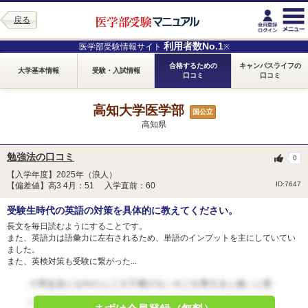
戻る
利用者数No.1
医学部受験情報サイト
※
合格するための
キャンパスライフの
大学基本情報
受験・入試情報
口コミ
口コミ
高知大学医学部
国公立
高知県
勉強法の口コミ
0
【入学年度】2025年（浪人）
ID:7647
【偏差値】高3 4月：51 入学直前：60
受験生時代の英語の対策を具体的に教えてください。
長文を毎日読むようにすることです。
また、英語力は語彙力に左右されるため、単語のインプットを主にしていてい
ました。
また、英検対策も受験に繋がった...