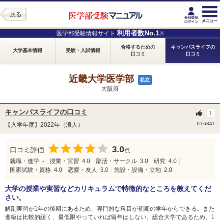
戻る
利用者数No.1
医学部受験情報サイト
※
合格するための
キャンパスライフの
大学基本情報
受験・入試情報
口コミ
口コミ
近畿大学医学部
私立
大阪府
キャンパスライフの口コミ
1
ID:6841
【入学年度】2022年（浪人）
3.0
口コミ評価
点
就職・進学
-
授業・実習
4.0
部活・サークル
3.0
研究
4.0
国家試験・資格
4.0
恋愛・友人
3.0
施設・設備・立地
2.0
大学の授業や実習などカリキュラムで特徴的なところを教えてくだ
さい。
解剖実習が1年の後期にあるため、専門的な科目が初期の学年からできる。また
進級は比較的緩く、最低限やっていれば留年はしない。総合大学であるため、1