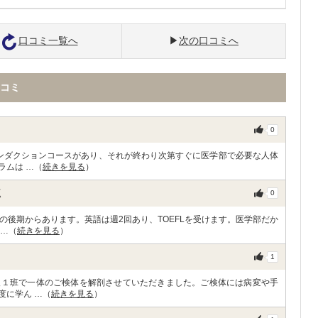
口コミ一覧へ
次の口コミへ
コミ
0
ンダクションコースがあり、それが終わり次第すぐに医学部で必要な人体
ラムは …（
続きを見る
）
点
0
の後期からあります。英語は週2回あり、TOEFLを受けます。医学部だか
 …（
続きを見る
）
1
人１班で一体のご検体を解剖させていただきました。ご検体には病変や手
度に学ん …（
続きを見る
）