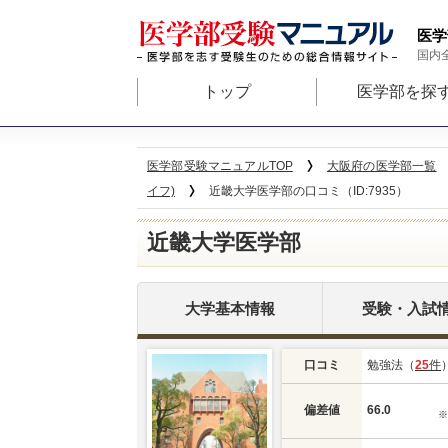
医学
国内
トップ
医学部を探
医学部受験マニュアルTOP
大阪府の医学部一覧
イフ)
近畿大学医学部の口コミ（ID:7935）
近畿大学医学部
大学基本情報
受験・入試
口コミ
勉強法（
25
件
偏差値
66.0