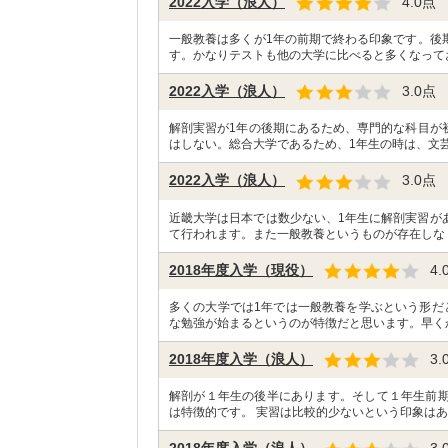
2022入学（浪人）
4.0
点
一般教養は多くが1年の前期で終わる印象です。後
す。かなりテストも他の大学に比べると多くなって
2022入学（浪人）
3.0
点
解剖実習が1年の後期にあるため、専門的な科目が
はしない。総合大学であるため、1年生の時は、文芸
2022入学（浪人）
3.0
点
近畿大学は日本では数少ない、1年生に解剖実習があ
て行われます。また一般教養というものが存在しな
2018年度入学（現役）
4.
多くの大学では1年では一般教養を学ぶという形だ
な勉強が始まるというのが特徴だと思います。早く
2018年度入学（浪人）
3.
解剖が１年生の後半にあります。そして１年生前期
は特徴的です。 実習は比較的少ないという印象はあ