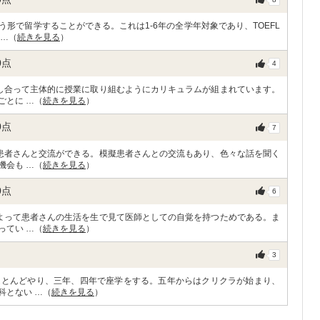
形で留学することができる。これは1-6年の全学年対象であり、TOEFL
 …（
続きを見る
）
0
点
4
し合って主体的に授業に取り組むようにカリキュラムが組まれています。
ごとに …（
続きを見る
）
0
点
7
患者さんと交流ができる。模擬患者さんとの交流もあり、色々な話を聞く
機会も …（
続きを見る
）
0
点
6
よって患者さんの生活を生で見て医師としての自覚を持つためである。ま
ってい …（
続きを見る
）
3
ほとんどやり、三年、四年で座学をする。五年からはクリクラが始まり、
科とない …（
続きを見る
）