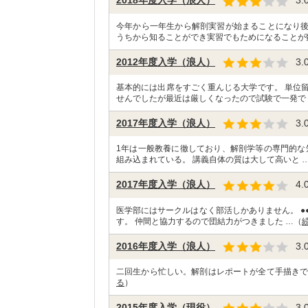
2018年度入学（浪人）
3.
今年から一年生から解剖実習が始まることになり
うちから知ることができ実習でもためになることが
2012年度入学（浪人）
3.
基本的には出席をすごく重んじる大学です。 単位
せんでしたが最近は厳しくなったので試験で一発で
2017年度入学（浪人）
3.
1年は一般教養に徹しており、解剖学等の専門的な
組み込まれている。 講義自体の質は大して高いと 
2017年度入学（浪人）
4.
医学部にはサークルはなく部活しかありません。 ●
す。 仲間と協力するので団結力がつきました …（
2016年度入学（浪人）
3.
二回生から忙しい。解剖はレポートが全て手描きで
る
）
2015年度入学（現役）
3.