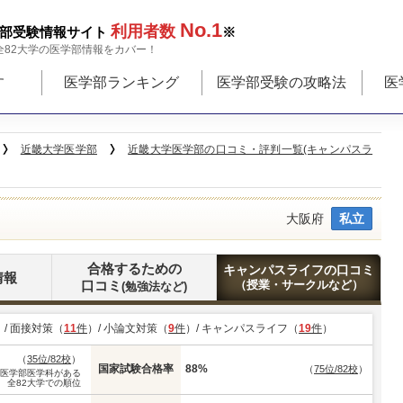
No.1
利用者数
部受験情報サイト
※
全82大学の医学部情報をカバー！
す
医学部ランキング
医学部受験の攻略法
医
近畿大学医学部
近畿大学医学部の口コミ・評判一覧(キャンパスラ
大阪府
私立
合格するための
キャンパスライフの口コミ
情報
口コミ
（授業・サークルなど）
(勉強法など)
）/ 面接対策（
11
件
）/ 小論文対策（
9
件
）/ キャンパスライフ（
19
件
）
（
35位/82校
）
国家試験合格率
88%
（
75位/82校
）
※医学部医学科がある
全82大学での順位