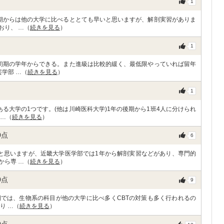
1
期からは他の大学に比べるととても早いと思いますが、解剖実習がありま
おり、 …（
続きを見る
）
1
初期の学年からできる。また進級は比較的緩く、最低限やっていれば留年
学部 …（
続きを見る
）
1
る大学の1つです。(他は川崎医科大学)1年の後期から1班4人に分けられ
 …（
続きを見る
）
0
点
6
と思いますが、近畿大学医学部では1年から解剖実習などがあり、専門的
から専 …（
続きを見る
）
0
点
9
では、生物系の科目が他の大学に比べ多くCBTの対策も多く行われるの
り …（
続きを見る
）