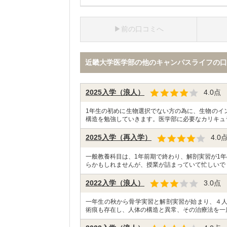
前の口コミへ
近畿大学医学部の他のキャンパスライフの口
2025入学（浪人）
4.0
点
1年生の初めに生物選択でない方の為に、生物のイ
構造を勉強していきます。医学部に必要なカリキュ
2025入学（再入学）
4.0
一般教養科目は、1年前期で終わり、解剖実習が1年
らかもしれませんが、授業が詰まっていて忙しいで
2022入学（浪人）
3.0
点
一年生の秋から骨学実習と解剖実習が始まり、４
術痕も存在し、人体の構造と異常、その治療法を一