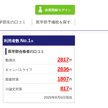
会員登録/ログイン
学部生の口コミ
医学部予備校を探す
No.1
利用者数
※
医学部合格者の口コミ
2817
勉強法
件
2636
キャンパスライフ
件
1807
面接対策
件
817
小論文対策
件
2026年8月6日現在