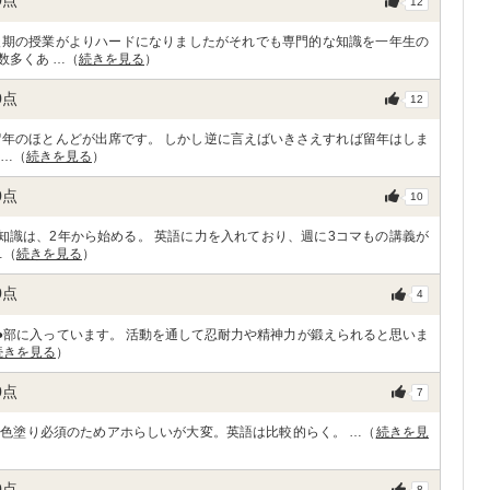
0
点
12
後期の授業がよりハードになりましたがそれでも専門的な知識を一年生の
数多くあ …（
続きを見る
）
0
点
12
留年のほとんどが出席です。 しかし逆に言えばいきさえすれば留年はしま
 …（
続きを見る
）
0
点
10
知識は、2年から始める。 英語に力を入れており、週に3コマもの講義が
…（
続きを見る
）
0
点
4
●部に入っています。 活動を通して忍耐力や精神力が鍛えられると思いま
続きを見る
）
0
点
7
色塗り必須のためアホらしいが大変。英語は比較的らく。 …（
続きを見
0
点
8