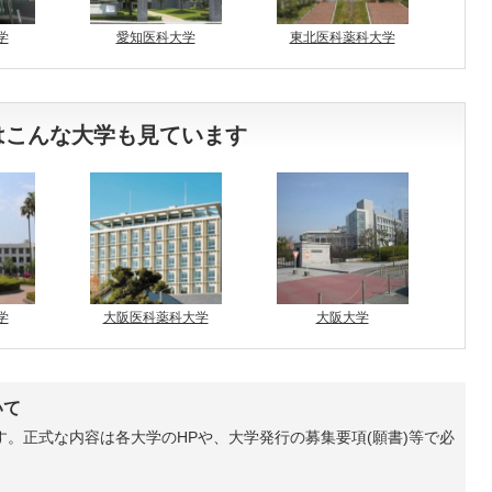
学
愛知医科大学
東北医科薬科大学
はこんな大学も見ています
学
大阪医科薬科大学
大阪大学
いて
。正式な内容は各大学のHPや、大学発行の募集要項(願書)等で必