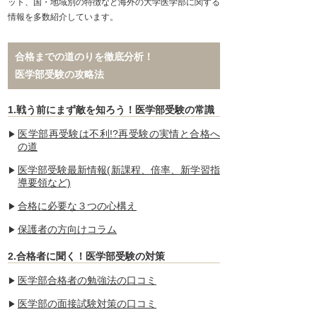
ット、国・地域別の特徴など海外の大学医学部に関する
情報を多数紹介しています。
合格までの道のりを徹底分析！
医学部受験の攻略法
1.戦う前にまず敵を知ろう！医学部受験の常識
医学部再受験は不利!?再受験の実情と合格へ
の道
医学部受験最新情報(新課程、倍率、新学習指
導要領など)
合格に必要な３つの心構え
保護者の方向けコラム
2.合格者に聞く！医学部受験の対策
医学部合格者の勉強法の口コミ
医学部の面接試験対策の口コミ