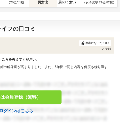
男女比
男63：女37
（
20位/31校
）
（
女子比率 21位/82校
）
ライフの口コミ
参考になった：
0
人
ID:7935
ところを教えてください。
医師の解像度が高まりました。また、6年間で同じ内容を何度も繰り返すこ
ずは会員登録（無料）
ログインはこちら