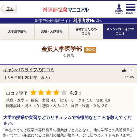
戻る
利用者数No.1
医学部受験情報サイト
※
合格するための
キャンパスライフの
大学基本情報
受験・入試情報
口コミ
口コミ
金沢大学医学部
国公立
石川県
キャンパスライフの口コミ
1
ID:6205
【入学年度】2015年（浪人）
4.0
口コミ評価
点
就職・進学
-
授業・実習
4.0
部活・サークル
5.0
研究
4.0
国家試験・資格
4.0
恋愛・友人
4.0
施設・設備・立地
3.0
大学の授業や実習などカリキュラムで特徴的なところを教えてくだ
さい。
1年生のうちは医学の専門科目の授業はほとんどなく、他の学部との共通科目が
多いです。2年生になると解剖の授業が始まり、少し経つとテストもあります。