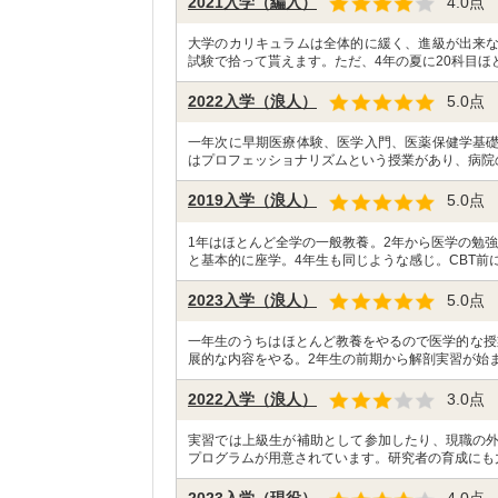
2021入学（編入）
4.0
点
大学のカリキュラムは全体的に緩く、進級が出来
試験で拾って貰えます。ただ、4年の夏に20科目ほ
2022入学（浪人）
5.0
点
一年次に早期医療体験、医学入門、医薬保健学基
はプロフェッショナリズムという授業があり、病院
2019入学（浪人）
5.0
点
1年はほとんど全学の一般教養。2年から医学の勉
と基本的に座学。4年生も同じような感じ。CBT前に
2023入学（浪人）
5.0
点
一年生のうちはほとんど教養をやるので医学的な授
展的な内容をやる。2年生の前期から解剖実習が始ま
2022入学（浪人）
3.0
点
実習では上級生が補助として参加したり、現職の
プログラムが用意されています。研究者の育成にも