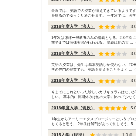
最近では、英語での授業が増えてきているようです
を取るのでゆっくり過ごせます。 一年次では、医学
2016年度入学（浪人）
3.
1年次はほぼ一般教養のみの講義となる。2.3年次
前半までは病棟実習が行われる。 講義は他の大 …
2016年度入学（浪人）
3.
英語の授業は、先生は基本英語しか使わない。TOE
学の専門の授業でも、英語を覚えることをよく …（
2016年度入学（浪人）
3.
今までにこれといった珍しいカリキュラムはないが
しい。 基本的に長期休みは他の大学に比べて少なく
2018年度入学（現役）
5.
1年生からアーリーエクスプロージャーというプロ
もてると思う。 2年生は解剖があって忙しそう。5. 
2015入学（現役）
1.0
点