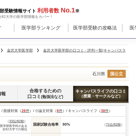
No.1
利用者数
部受験情報サイト
※
全82大学の医学部情報をカバー！
す
医学部ランキング
医学部受験の攻略法
医
金沢大学医学部
金沢大学医学部の口コミ・評判一覧(キャンパスラ
石川県
国公立
合格するための
キャンパスライフの口コミ
情報
口コミ
（授業・サークルなど）
(勉強法など)
）/ 面接対策（
26
件
）/ 小論文対策（
6
件
）/ キャンパスライフ（
38
件
）
（
33位/82校
）
国家試験合格率
90%
（
71位/82校
）
※医学部医学科がある
全82大学での順位