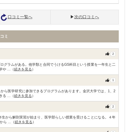
口コミ一覧へ
次の口コミへ
コミ
2
プログラムがある。他学類と合同でうけるGS科目という授業を一年生と二
学や …（
続きを見る
）
1
ちから医学研究に参加できるプログラムがあります。金沢大学では、1、2
きる …（
続きを見る
）
2
年生から解剖実習が始まり、医学部らしい授業を受けることになる。４年
から …（
続きを見る
）