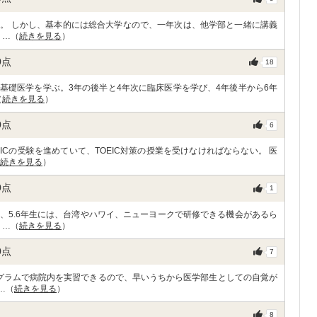
。 しかし、基本的には総合大学なので、一年次は、他学部と一緒に講義
 …（
続きを見る
）
0
点
18
に基礎医学を学ぶ。3年の後半と4年次に臨床医学を学び、4年後半から6年
（
続きを見る
）
0
点
6
ICの受験を進めていて、TOEIC対策の授業を受けなければならない。 医
続きを見る
）
0
点
1
、5.6年生には、台湾やハワイ、ニューヨークで研修できる機会があるら
 …（
続きを見る
）
0
点
7
グラムで病院内を実習できるので、早いうちから医学部生としての自覚が
…（
続きを見る
）
8