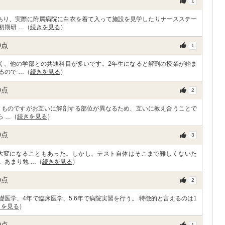
1
あり、実際に附属病院に白衣を着て入って施設を見学したりナースステー
初期研 …（
続きを見る
）
0
点
1
く、他の学部との共通科目が多いです。2年生になると解剖の授業が始ま
るので …（
続きを見る
）
0
点
2
うものですがお互いに解剖する部位が異なるため、互いに教え合うことで
ら …（
続きを見る
）
0
点
3
大変になることもあった。しかし、テスト自体はそこまで難しくないた
。あまり勉 …（
続きを見る
）
0
点
2
基礎医学、4年で臨床医学、5.6年で病院実習を行う。 特徴的と言えるのは1
きを見る
）
0
点
1