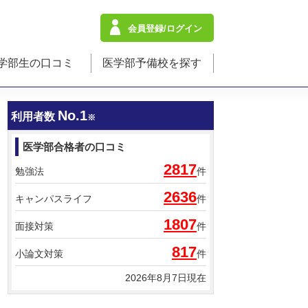
会員登録/ログイン
学部生の口コミ
医学部予備校を探す
No.1
利用者数
※
医学部合格者の口コミ
2817
勉強法
件
2636
キャンパスライフ
件
1807
面接対策
件
817
小論文対策
件
2026年8月7日現在