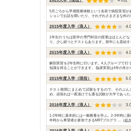
2023入学（現役）
4.0
点
5月ごろから早期医療体験という名前で病院実習が
ションでお話を聞いたり、それぞれさまざまな科の
2015年度入学（浪人）
4.
1年生のうちは医学の専門科目の授業はほとんどな
り、少し経つとテストもあります。留年にも直結す
2015年度入学（浪人）
4.
解剖実習を2年生時に行います。4人グループで行
知識を得ることができます。 臨床実習は4年の冬か
2015年度入学（現役）
5.
テスト期間にまとめて試験をするので、そのぶん
め、頑張れば一夜漬けでも通る試験が大半であった
2016年度入学（浪人）
3.
1-2年時に基本的には一般教養を学ぶ。2-3年時に
年時から希望者が参加できるMRTプログラ …（
続
2016年度入学（浪人）
4.