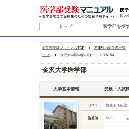
医学
国内
トップ
医学部を探
医学部受験マニュアルTOP
石川県の医学部一覧
イフ)
金沢大学医学部の口コミ（ID:6154）
金沢大学医学部
大学基本情報
受験・入試
口コミ
勉強法（
40
件
偏差値
66.3