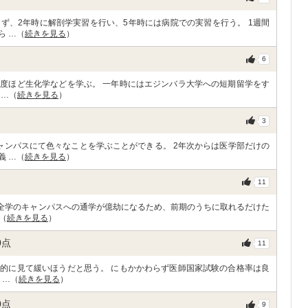
ず、2年時に解剖学実習を行い、5年時には病院での実習を行う。 1週間
ら …（
続きを見る
）
6
度ほど生化学などを学ぶ。 一年時にはエジンバラ大学への短期留学をす
 …（
続きを見る
）
3
ャンパスにて色々なことを学ぶことができる。 2年次からは医学部だけの
義 …（
続きを見る
）
11
と全学のキャンパスへの通学が億劫になるため、前期のうちに取れるだけた
（
続きを見る
）
0
点
11
的に見て緩いほうだと思う。 にもかかわらず医師国家試験の合格率は良
 …（
続きを見る
）
0
点
9