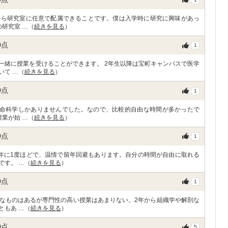
から研究室に任意で配属できることです。僕は入学時に研究に興味があっ
研究室 …（
続きを見る
）
0
点
1
一緒に授業を受けることができます。 2年生以降は宝町キャンパスで医学
いて …（
続きを見る
）
0
点
1
生命科学しかありませんでした。なので、比較的自由な時間が多かったで
業が始 …（
続きを見る
）
0
点
1
年に1度ほどで、温情で留年回避もあります。自分の時間が自由に取れる
です。 …（
続きを見る
）
0
点
1
なものはあるが専門性の高い授業はあまりない。2年から組織学や解剖な
ともあ …（
続きを見る
）
0
点
5