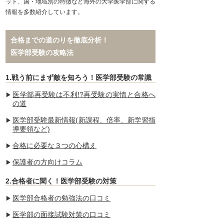
ット、国・地域別の特徴など海外の大学医学部に関する
情報を多数紹介しています。
合格までの道のりを徹底分析！
医学部受験の攻略法
1.戦う前にまず敵を知ろう！医学部受験の常識
医学部再受験は不利!?再受験の実情と合格へ
の道
医学部受験最新情報(新課程、倍率、新学習指
導要領など)
合格に必要な３つの心構え
保護者の方向けコラム
2.合格者に聞く！医学部受験の対策
医学部合格者の勉強法の口コミ
医学部の面接試験対策の口コミ