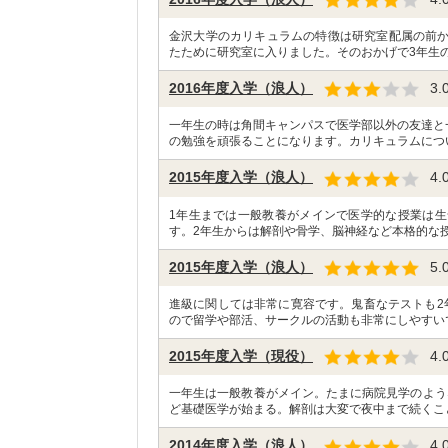
金沢大学のカリキュラムの特徴は研究室配属の前
たために研究室に入りました。そのおかげで3年生の
2016年度入学（浪人）
3.
一年生の時は角間キャンパスで医学部以外の友達と
の勉強を頑張ることになります。カリキュラムにつ
2015年度入学（浪人）
4.
1年生までは一般教養がメインで医学的な授業は
す。2年生からは解剖や骨学、脳神経など本格的な授
2015年度入学（浪人）
5.
進級に関しては非常に寛容です。鬼畜なテストも2
ので留学や部活、サークルの活動も非常にしやすい
2015年度入学（現役）
4.
一年生は一般教養がメイン。たまに病院見学のよう
ど基礎医学が始まる。解剖は大変で夜中まで続くこ
2014年度入学（浪人）
4.