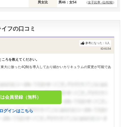
男女比
男46：女54
（
女子比率 -位/82校
）
ライフの口コミ
参考になった：
1
人
ID:6154
ところを教えてください。
。東大に倣った4Q制を導入しており細かいカリキュラムの変更が可能であ
ずは会員登録（無料）
ログインはこちら