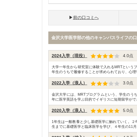
前の口コミへ
金沢大学医学部の他のキャンパスライフの口
2024入学（現役）
4.0
点
大学一年生から研究室に体験で入れるMRTという
年生のうちで履修することが求められており、心理
2022入学（浪人）
3.0
点
金沢大学には、MRTプログラムという、学生のう
年に医学英語を学ぶ目的でイギリスに短期留学がで
2020入学（浪人）
5.0
点
1年生は一般教養と少し基礎医学に触れていく。２
生までに基礎医学と臨床医学を学び、４年生の11月