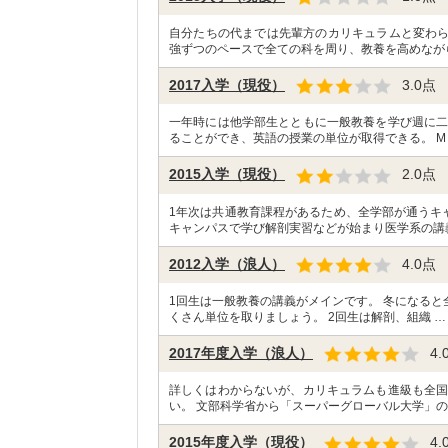
自分たちの代までは先輩方のカリキュラムと変わら
強ずつのペースで全ての科を周り、教養を高めなが
2017入学（現役）
3.0
点
一年時には他学部生とともに一般教養を学び週に二
ることができ、英語の授業の単位が取得できる。 M
2015入学（現役）
2.0
点
1年次は共通教育課程があるため、全学部が通うキ
キャンパスで学び解剖実習などが始まり医学系の講
2012入学（浪人）
4.0
点
1回生は一般教養の講義がメインです。 冬になる
くさん単位を取りましょう。 2回生は解剖、組織 …
2017年度入学（浪人）
4.
詳しくはわからないが、カリキュラムも進級も全国
い。 文部科学省から「スーパーグローバル大学」の
2015年度入学（現役）
4.