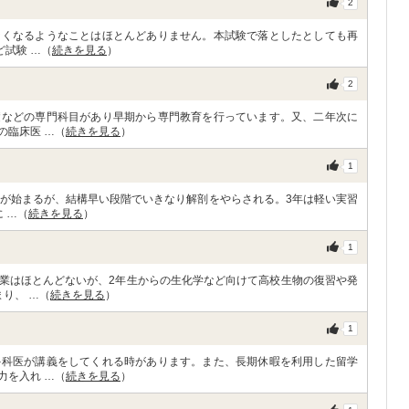
2
なくなるようなことはほとんどありません。本試験で落としたとしても再
ど試験 …（
続きを見る
）
2
礎などの専門科目があり早期から専門教育を行っています。又、二年次に
の臨床医 …（
続きを見る
）
1
強が始まるが、結構早い段階でいきなり解剖をやらされる。3年は軽い実習
 …（
続きを見る
）
1
業はほとんどないが、2年生からの生化学など向けて高校生物の復習や発
り、 …（
続きを見る
）
1
外科医が講義をしてくれる時があります。また、長期休暇を利用した留学
力を入れ …（
続きを見る
）