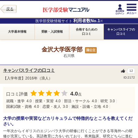
戻る
利用者数No.1
医学部受験情報サイト
※
合格するための
キャンパスライフの
大学基本情報
受験・入試情報
口コミ
口コミ
金沢大学医学部
国公立
石川県
キャンパスライフの口コミ
12
ID:2172
【入学年度】2016年（浪人）
4.0
口コミ評価
点
就職・進学
4.0
授業・実習
4.0
部活・サークル
4.0
研究
3.0
国家試験・資格
4.0
恋愛・友人
3.0
施設・設備・立地
4.0
大学の授業や実習などカリキュラムで特徴的なところを教えてくだ
さい。
一年次からイギリスのエジンバラ大学の研修に行くことができる等海外への研
修が充実している。英語教育に力をいれており、将来臨床、研究どちらに進む