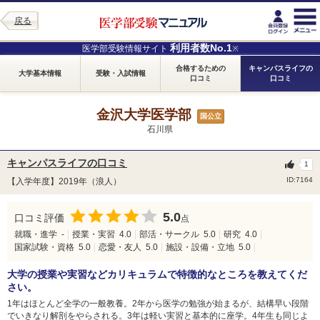
戻る
利用者数No.1
医学部受験情報サイト
※
合格するための
キャンパスライフの
大学基本情報
受験・入試情報
口コミ
口コミ
金沢大学医学部
国公立
石川県
キャンパスライフの口コミ
1
ID:7164
【入学年度】2019年（浪人）
5.0
口コミ評価
点
就職・進学
-
授業・実習
4.0
部活・サークル
5.0
研究
4.0
国家試験・資格
5.0
恋愛・友人
5.0
施設・設備・立地
5.0
大学の授業や実習などカリキュラムで特徴的なところを教えてくだ
さい。
1年はほとんど全学の一般教養。2年から医学の勉強が始まるが、結構早い段階
でいきなり解剖をやらされる。3年は軽い実習と基本的に座学。4年生も同じよ