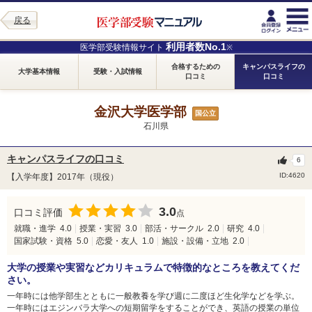
戻る
利用者数No.1
医学部受験情報サイト
※
合格するための
キャンパスライフの
大学基本情報
受験・入試情報
口コミ
口コミ
金沢大学医学部
国公立
石川県
キャンパスライフの口コミ
6
ID:4620
【入学年度】2017年（現役）
3.0
口コミ評価
点
就職・進学
4.0
授業・実習
3.0
部活・サークル
2.0
研究
4.0
国家試験・資格
5.0
恋愛・友人
1.0
施設・設備・立地
2.0
大学の授業や実習などカリキュラムで特徴的なところを教えてくだ
さい。
一年時には他学部生とともに一般教養を学び週に二度ほど生化学などを学ぶ。
一年時にはエジンバラ大学への短期留学をすることができ、英語の授業の単位