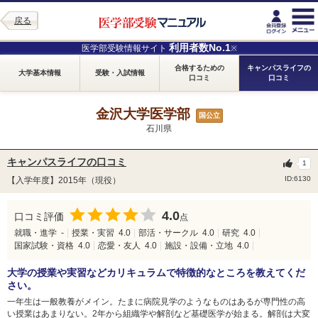
戻る
利用者数No.1
医学部受験情報サイト
※
合格するための
キャンパスライフの
大学基本情報
受験・入試情報
口コミ
口コミ
金沢大学医学部
国公立
石川県
キャンパスライフの口コミ
1
ID:6130
【入学年度】2015年（現役）
4.0
口コミ評価
点
就職・進学
-
授業・実習
4.0
部活・サークル
4.0
研究
4.0
国家試験・資格
4.0
恋愛・友人
4.0
施設・設備・立地
4.0
大学の授業や実習などカリキュラムで特徴的なところを教えてくだ
さい。
一年生は一般教養がメイン。たまに病院見学のようなものはあるが専門性の高
い授業はあまりない。2年から組織学や解剖など基礎医学が始まる。解剖は大変