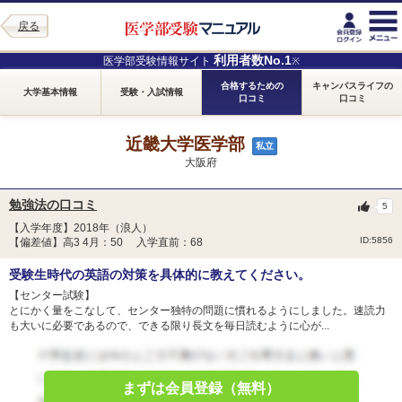
戻る
利用者数No.1
医学部受験情報サイト
※
合格するための
キャンパスライフの
大学基本情報
受験・入試情報
口コミ
口コミ
近畿大学医学部
私立
大阪府
勉強法の口コミ
5
【入学年度】2018年（浪人）
ID:5856
【偏差値】高3 4月：50 入学直前：68
受験生時代の英語の対策を具体的に教えてください。
【センター試験】
とにかく量をこなして、センター独特の問題に慣れるようにしました。速読力
も大いに必要であるので、できる限り長文を毎日読むように心が...
まずは会員登録（無料）