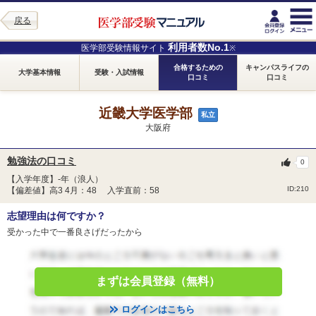
戻る
利用者数No.1
医学部受験情報サイト
※
合格するための
キャンパスライフの
大学基本情報
受験・入試情報
口コミ
口コミ
近畿大学医学部
私立
大阪府
勉強法の口コミ
0
【入学年度】-年（浪人）
ID:210
【偏差値】高3 4月：48 入学直前：58
志望理由は何ですか？
受かった中で一番良さげだったから
まずは会員登録（無料）
ログインはこちら