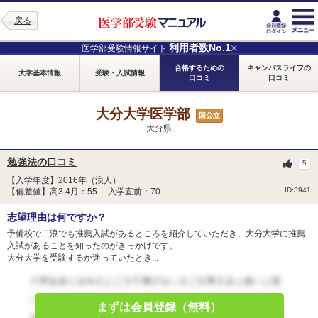
戻る
利用者数No.1
医学部受験情報サイト
※
合格するための
キャンパスライフの
大学基本情報
受験・入試情報
口コミ
口コミ
大分大学医学部
国公立
大分県
勉強法の口コミ
5
【入学年度】2016年（浪人）
ID:3941
【偏差値】高3 4月：55 入学直前：70
志望理由は何ですか？
予備校で二浪でも推薦入試があるところを紹介していただき、大分大学に推薦
入試があることを知ったのがきっかけです。
大分大学を受験するか迷っていたとき...
まずは会員登録（無料）