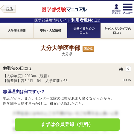
戻る
利用者数No.1
医学部受験情報サイト
※
合格するための
キャンパスライフの
大学基本情報
受験・入試情報
口コミ
口コミ
大分大学医学部
国公立
大分県
勉強法の口コミ
0
【入学年度】2013年（現役）
ID:415
【偏差値】高3 4月：64 入学直前：68
志望理由は何ですか？
地元だから。また、センター試験の点数があまり良くなかったから。
医学部を目指すきっかけは、祖父が入院したこと。
まずは会員登録（無料）