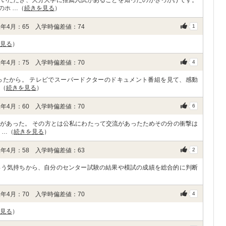
ていただき、大分大学に推薦入試があることを知ったのがきっかけです。
のホ …（
続きを見る
）
年4月：65 入学時偏差値：74
1
見る
）
年4月：75 入学時偏差値：70
4
ったから。 テレビでスーパードクターのドキュメント番組を見て、感動
…（
続きを見る
）
年4月：60 入学時偏差値：70
6
があった。 その方とは公私にわたって交流があったためその分の衝撃は
 …（
続きを見る
）
年4月：58 入学時偏差値：63
2
いう気持ちから、自分のセンター試験の結果や模試の成績を総合的に判断
年4月：70 入学時偏差値：70
4
見る
）