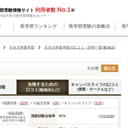
No.1
利用者数
部受験情報サイト
※
全82大学の医学部情報をカバー！
す
医学部ランキング
医学部受験の攻略法
医
大分大学医学部
大分大学医学部の口コミ・評判一覧(勉強法)
大分県
国公立
合格するための
キャンパスライフの口コミ
情報
口コミ
（授業・サークルなど）
(勉強法など)
）/ 面接対策（
22
件
）/ 小論文対策（
2
件
）/ キャンパスライフ（
31
件
）
（
66位/82校
）
国家試験合格率
91%
（
57位/82校
）
※医学部医学科がある
全82大学での順位