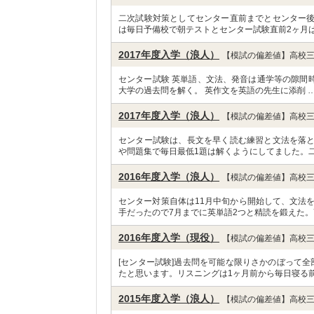
二次試験対策としてセンター直前までとセンター
は毎日予備校で朝テストとセンター試験直前2ヶ月は
2017年度入学（浪人）
【模試の偏差値】高校三
センター試験 英単語、文法、発音は通学等の隙間時
大学の過去問を解く。 英作文を英語の先生に添削 
2017年度入学（浪人）
【模試の偏差値】高校三
センター試験は、長文を早く読む練習と文法を落
や問題集で毎日最低1題は解くようにしてました。二
2016年度入学（浪人）
【模試の偏差値】高校三
センター対策自体は11月中旬から開始して、文法
手だったので7月までに英単語2つと精読を鍛えた。7
2016年度入学（現役）
【模試の偏差値】高校三
[センター試験]過去問を可能な限りさかのぼって
たと思います。リスニングは1ヶ月前から毎日寝る前
2015年度入学（浪人）
【模試の偏差値】高校三