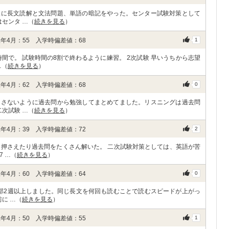
後に長文読解と文法問題、単語の暗記をやった。センター試験対策として
センタ …（
続きを見る
）
年4月：55 入学時偏差値：68
1
間で。 試験時間の8割で終わるように練習。 2次試験 早いうちから志望
…（
続きを見る
）
年4月：62 入学時偏差値：68
0
とさないように過去問から勉強してまとめてました。リスニングは過去問
次試験 …（
続きを見る
）
年4月：39 入学時偏差値：72
2
を押さえたり過去問をたくさん解いた。 二次試験対策としては、英語が苦
 …（
続きを見る
）
年4月：60 入学時偏差値：64
0
全部2週以上しました。同じ長文を何回も読むことで読むスピードが上がっ
に …（
続きを見る
）
年4月：50 入学時偏差値：55
1