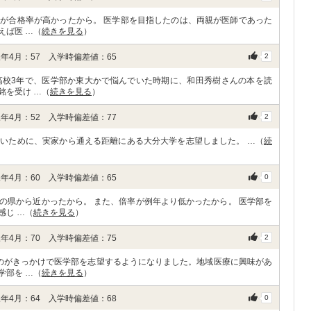
が合格率が高かったから。 医学部を目指したのは、両親が医師であった
えば医 …（
続きを見る
）
年4月：57 入学時偏差値：65
2
高校3年で、医学部か東大かで悩んでいた時期に、和田秀樹さんの本を読
銘を受け …（
続きを見る
）
年4月：52 入学時偏差値：77
2
いために、実家から通える距離にある大分大学を志望しました。 …（
続
年4月：60 入学時偏差値：65
0
の県から近かったから。 また、倍率が例年より低かったから。 医学部を
感じ …（
続きを見る
）
年4月：70 入学時偏差値：75
2
のがきっかけで医学部を志望するようになりました。地域医療に興味があ
学部を …（
続きを見る
）
年4月：64 入学時偏差値：68
0