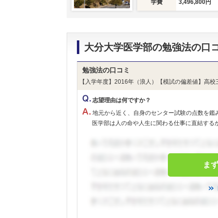
学費
3,496,800円
大分大学医学部の勉強法の口
勉強法の口コミ
【入学年度】2016年（浪人）【模試の偏差値】高校
志望理由は何ですか？
地元から近く、自身のセンター試験の点数を鑑
医学部は人の命や人生に関わる仕事に直結するから
ま