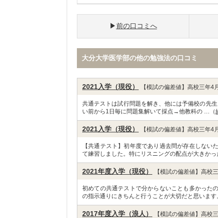
前の口コミへ
大分大学医学部の他の勉強法の口コミ
2021入学（現役）
【模試の偏差値】高校三年4月
共通テストは試行問題を解き、他には予備校の先生
い前から1日毎に問題集解いて採点→他教科の …（
2021入学（現役）
【模試の偏差値】高校三年4月
【共通テスト】初年度であり過去問が存在しない
て練習しました。特にリスニングの配点が大きかっ
2021年度入学（現役）
【模試の偏差値】高校三
初めての共通テストで分からないことも多かった
の指示通りにきちんと行うことが大切だと思います。
2017年度入学（浪人）
【模試の偏差値】高校三