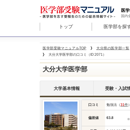
医学
国内
トップ
医学部を探
医学部受験マニュアルTOP
大分県の医学部一覧
大分大学医学部の口コミ（ID:2071）
大分大学医学部
大学基本情報
受験・入試
口コミ
勉強法（
31
件
偏差値
63.8