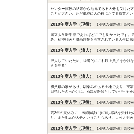
センター試験の結果から地元である大分を受けた方
ことが大きい。ただ単純に人の役にたてる職業とい
2010年度入学（現役）
【模試の偏差値】高校三
国立大学医学部であればどこでも良かったです。
み、精神科医と映画監督を両立されている人生に感
2013年度入学（浪人）
【模試の偏差値】高校三
浪人していたため、経済的にこれ以上負担をかけな
きを見る
）
2013年度入学（浪人）
【模試の偏差値】高校三
祖父母の家があり、馴染みのある土地であり、実家
目指したきっかけは、両親が医師としてやり甲斐を
2013年度入学（現役）
【模試の偏差値】高校三
高2年の夏休みに、医師体験に参加し感銘を受けた
り、また地元が大分ということもあり、大分大学医
2013年度入学（現役）
【模試の偏差値】高校三