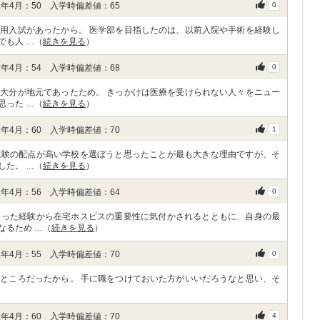
年4月：50 入学時偏差値：65
0
用入試があったから。 医学部を目指したのは、以前入院や手術を経験し
でも人 …（
続きを見る
）
年4月：54 入学時偏差値：68
0
大分が地元であったため。 きっかけは医療を受けられない人々をニュー
思った …（
続きを見る
）
年4月：60 入学時偏差値：70
1
試験の配点が高い学校を選ぼうと思ったことが最も大きな理由ですが、そ
した。 …（
続きを見る
）
年4月：56 入学時偏差値：64
0
取った経験から在宅ホスピスの重要性に気付かされるとともに、自身の最
なるため …（
続きを見る
）
年4月：55 入学時偏差値：70
0
ところだったから。 手に職をつけておいた方がいいだろうなと思い、そ
年4月：60 入学時偏差値：70
4