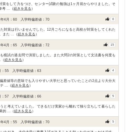
対策をして力をつけ、センター試験の勉強は1ヶ月前からやりました。そ
参考 …（
続きを見る
）
年4月：60 入学時偏差値：70
0
た対策は行いませんでした。12月ごろになると高校が対策をしてくれた
。また …（
続きを見る
）
年4月：65 入学時偏差値：72
15
度も模試の過去問で演習しました。また大問2の対策として文法書を何度も
…（
続きを見る
）
：55 入学時偏差値：63
4
偏差値等の意味でも入りやすい大学だと思っていたことの2点より大分大
テ …（
続きを見る
）
：57 入学時偏差値：66
5
うと考えていました。 できるだけ実家から離れて独り立ちして暮らした
果的 …（
続きを見る
）
年4月：55 入学時偏差値：70
5