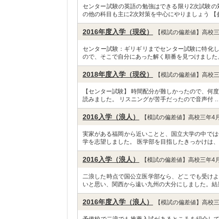
センター試験の英語の勉強はできる限り2次試験の
の他の科目も主に2次対策を中心にやりましょう 【
2016年度入学（現役）
【模試の偏差値】高校三
センター試験：ギリギリまでセンター試験に特化し
ので、そこで自分にあった解く順番を見つけました
2018年度入学（現役）
【模試の偏差値】高校三
【センター試験】 時間配分が難しかったので、何
読みました。 リスニングが苦手だったので音声付 
2016入学（浪人）
【模試の偏差値】高校三年4月
実家がある福岡から近いことと、国立大学の中では
学を志望しました。 医学部を目指したきっかけは、
2016入学（浪人）
【模試の偏差値】高校三年4月
二浪した時点で国公立医学部なら、どこでも受けよ
いと思い、関西から遠い九州の大分にしました。結
2016年度入学（浪人）
【模試の偏差値】高校三