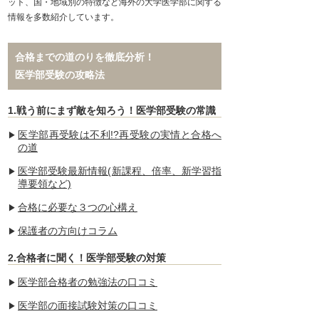
ット、国・地域別の特徴など海外の大学医学部に関する
情報を多数紹介しています。
合格までの道のりを徹底分析！
医学部受験の攻略法
1.戦う前にまず敵を知ろう！医学部受験の常識
医学部再受験は不利!?再受験の実情と合格へ
の道
医学部受験最新情報(新課程、倍率、新学習指
導要領など)
合格に必要な３つの心構え
保護者の方向けコラム
2.合格者に聞く！医学部受験の対策
医学部合格者の勉強法の口コミ
医学部の面接試験対策の口コミ