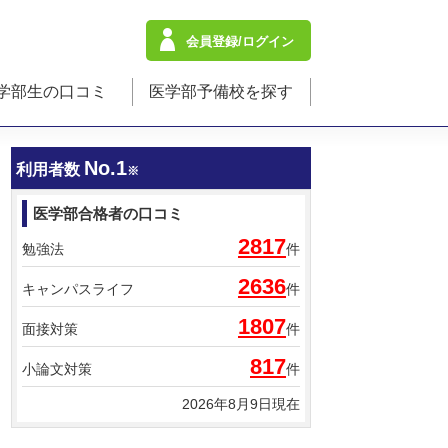
会員登録/ログイン
学部生の口コミ
医学部予備校を探す
No.1
利用者数
※
医学部合格者の口コミ
2817
勉強法
件
2636
キャンパスライフ
件
1807
面接対策
件
817
小論文対策
件
2026年8月9日現在