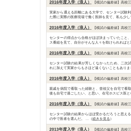
2016年度入学（浪人）
【模試の偏差値】高校三
実家から通える距離にある大学で、センター試験利
た際に実際の医療現場で働く医師を見て、私も少し
2016年度入学（浪人）
【模試の偏差値】高校三
センターの得点から合格がほぼ決まっていたこと、
ス番組を見て、自分がそんな人々を助けられればと
2016年度入学（浪人）
【模試の偏差値】高校三
センター試験の結果が芳しくなかったため、二次
れに加えて実家からもさほど遠くないこともありま
2016年度入学（浪人）
【模試の偏差値】高校三
親戚を病院で看取った経験と、曾祖父を自宅で看
後も自宅で過ごしたい、と思い、在宅ホスピス医と
2016年度入学（浪人）
【模試の偏差値】高校三
センター試験の結果からほぼ受かるだろうと思える
の中で医者を選んだ。 …（
続きを見る
）
2013年度入学（浪人）
【模試の偏差値】高校三