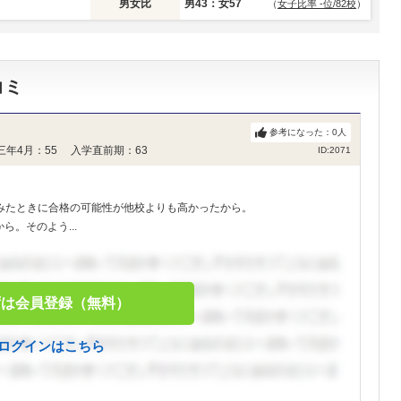
男女比
男43：女57
（
女子比率 -位/82校
）
コミ
参考になった：
0
人
三年4月：55 入学直前期：63
ID:2071
みたときに合格の可能性が他校よりも高かったから。
。そのよう...
ずは会員登録（無料）
ログインはこちら