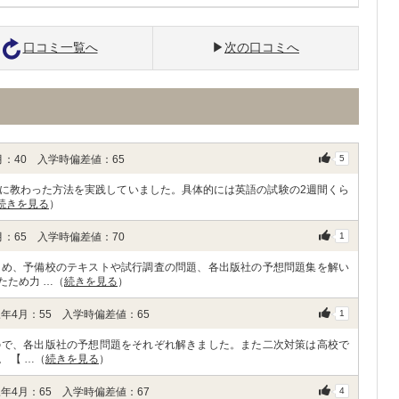
口コミ一覧へ
次の口コミへ
：40 入学時偏差値：65
5
に教わった方法を実践していました。具体的には英語の試験の2週間くら
続きを見る
）
：65 入学時偏差値：70
1
ため、予備校のテキストや試行調査の問題、各出版社の予想問題集を解い
たため力 …（
続きを見る
）
年4月：55 入学時偏差値：65
1
ので、各出版社の予想問題をそれぞれ解きました。また二次対策は高校で
 【 …（
続きを見る
）
年4月：65 入学時偏差値：67
4