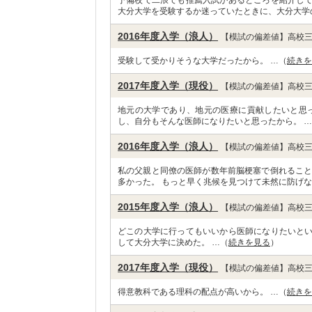
予備校で二浪でも推薦入試があるところを紹介し
大分大学を受験するか迷っていたときに、大分大学
2016年度入学（浪人）
【模試の偏差値】高校三
受験して受かりそうな大学だったから。 …（
続きを
2017年度入学（現役）
【模試の偏差値】高校三
地元の大学であり、地元の医療に貢献したいと思
し、自分もそんな医師になりたいと思ったから。 
2016年度入学（浪人）
【模試の偏差値】高校三
私の父親と同僚の医師が数年前脳梗塞で倒れること
多かった。 もっと早く兆候を見つけて未然に防げな
2015年度入学（浪人）
【模試の偏差値】高校三
どこの大学に行ってもいいから医師になりたいと
して大分大学に決めた。 …（
続きを見る
）
2017年度入学（現役）
【模試の偏差値】高校三
得意教科である理科の配点が高いから。 …（
続きを