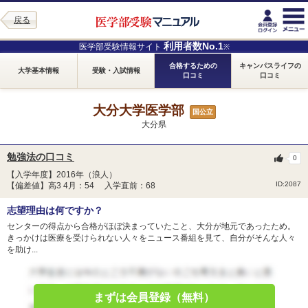
戻る
利用者数No.1
医学部受験情報サイト
※
合格するための
キャンパスライフの
大学基本情報
受験・入試情報
口コミ
口コミ
大分大学医学部
国公立
大分県
勉強法の口コミ
0
【入学年度】2016年（浪人）
ID:2087
【偏差値】高3 4月：54 入学直前：68
志望理由は何ですか？
センターの得点から合格がほぼ決まっていたこと、大分が地元であったため。
きっかけは医療を受けられない人々をニュース番組を見て、自分がそんな人々
を助け...
まずは会員登録（無料）