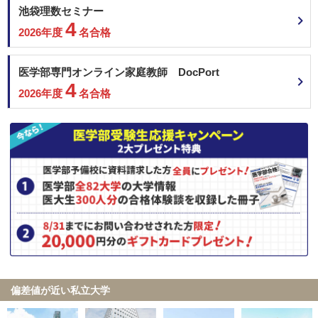
池袋理数セミナー
4
2026年度
名合格
医学部専門オンライン家庭教師 DocPort
4
2026年度
名合格
偏差値が近い私立大学