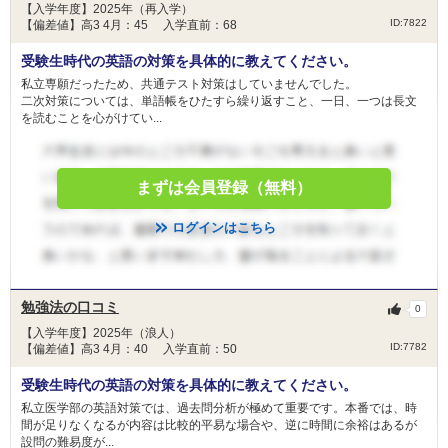
【入学年度】2025年（再入学）
ID:7822
【偏差値】高3 4月：45 入学直前：68
受験生時代の英語の対策を具体的に教えてください。
私立専願だったため、共通テスト対策はしていませんでした。
二次対策については、単語帳をひたすら繰り返すこと、一日、一つは長文
を読むことを心がけてい...
まずは会員登録（無料）
ログインはこちら
勉強法の口コミ
0
【入学年度】2025年（浪人）
ID:7782
【偏差値】高3 4月：40 入学直前：50
受験生時代の英語の対策を具体的に教えてください。
私立医学部の英語対策では、過去問分析が極めて重要です。本番では、時
間が足りなくなるが内容は比較的平易な場合や、逆に時間に余裕はあるが
設問の難易度が...