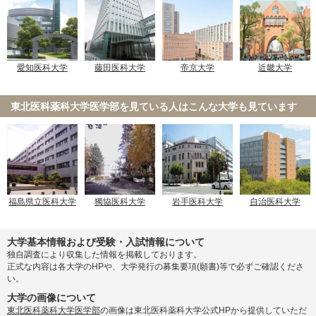
愛知医科大学
藤田医科大学
帝京大学
近畿大学
東北医科薬科大学医学部を見ている人は
こんな大学も見ています
福島県立医科大学
獨協医科大学
岩手医科大学
自治医科大学
大学基本情報および受験・入試情報について
独自調査により収集した情報を掲載しております。
正式な内容は各大学のHPや、大学発行の募集要項(願書)等で必ずご確認くださ
い。
大学の画像について
東北医科薬科大学医学部
の画像は東北医科薬科大学公式HPから提供していただ