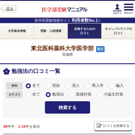
戻る
利用者数No.1
医学部受験情報サイト
※
合格するための
キャンパスライフの
大学基本情報
受験・入試情報
口コミ
口コミ
東北医科薬科大学医学部
私立
宮城県
勉強法の口コミ一覧
全て
現役
浪人
再入学
編入
学年
全て
勉強法
面接対策
小論文対策
カテゴリ
検索する
口コミを投稿する
49
件中
1-10
件を表示