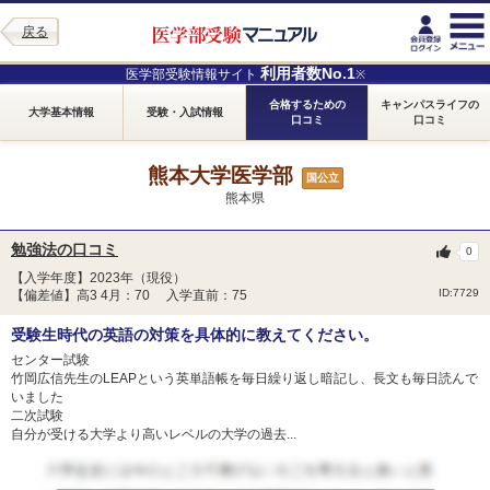
戻る
利用者数No.1
医学部受験情報サイト
※
合格するための
キャンパスライフの
大学基本情報
受験・入試情報
口コミ
口コミ
熊本大学医学部
国公立
熊本県
勉強法の口コミ
0
【入学年度】2023年（現役）
ID:7729
【偏差値】高3 4月：70 入学直前：75
受験生時代の英語の対策を具体的に教えてください。
センター試験
竹岡広信先生のLEAPという英単語帳を毎日繰り返し暗記し、長文も毎日読んで
いました
二次試験
自分が受ける大学より高いレベルの大学の過去...