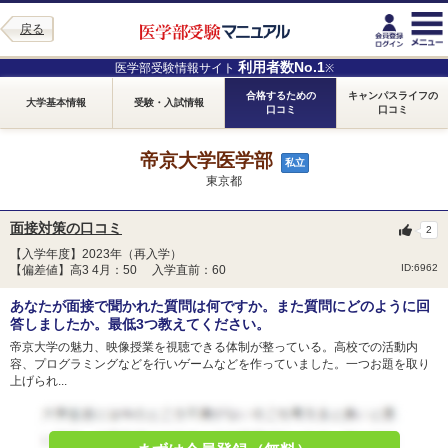
戻る
利用者数No.1
医学部受験情報サイト
※
合格するための
キャンパスライフの
大学基本情報
受験・入試情報
口コミ
口コミ
帝京大学医学部
私立
東京都
面接対策の口コミ
2
【入学年度】2023年（再入学）
ID:6962
【偏差値】高3 4月：50 入学直前：60
あなたが面接で聞かれた質問は何ですか。また質問にどのように回
答しましたか。最低3つ教えてください。
帝京大学の魅力、映像授業を視聴できる体制が整っている。高校での活動内
容、プログラミングなどを行いゲームなどを作っていました。一つお題を取り
上げられ...