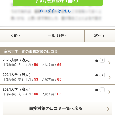
まずは会員登録（無料）
ログインはこちら
前へ
一覧（9件）
次へ
帝京大学 他の面接対策の口コミ
2025入学（浪人）
1
50
65
【偏差値】高３ ４月：
入試直前：
2024入学（浪人）
1
53
65
【偏差値】高３ ４月：
入試直前：
2024入学（浪人）
0
50
62
【偏差値】高３ ４月：
入試直前：
面接対策の口コミ一覧へ戻る