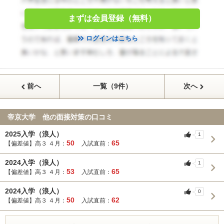
まずは会員登録（無料）
ログインはこちら
前へ
一覧（9件）
次へ
帝京大学 他の面接対策の口コミ
2025入学（浪人）
1
50
65
【偏差値】高３ ４月：
入試直前：
2024入学（浪人）
1
53
65
【偏差値】高３ ４月：
入試直前：
2024入学（浪人）
0
50
62
【偏差値】高３ ４月：
入試直前：