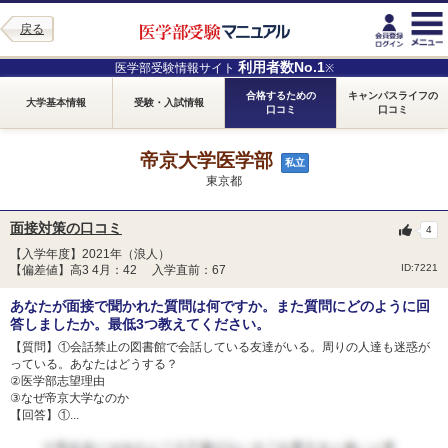
戻る
利用者数No.1
医学部受験情報サイト
※
合格するための
キャンパスライフの
大学基本情報
受験・入試情報
口コミ
口コミ
帝京大学医学部
私立
東京都
面接対策の口コミ
4
【入学年度】2021年（浪人）
ID:7221
【偏差値】高3 4月：42 入学直前：67
あなたが面接で聞かれた質問は何ですか。また質問にどのように回
答しましたか。最低3つ教えてください。
【質問】①会話禁止の図書館で会話している友達がいる。周りの人達も迷惑が
っている。あなたはどうする？
②医学部志望理由
③なぜ帝京大学なのか
【回答】①...