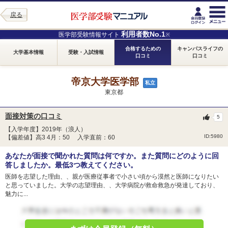
戻る
利用者数No.1
医学部受験情報サイト
※
合格するための
キャンパスライフの
大学基本情報
受験・入試情報
口コミ
口コミ
帝京大学医学部
私立
東京都
面接対策の口コミ
5
【入学年度】2019年（浪人）
ID:5980
【偏差値】高3 4月：50 入学直前：60
あなたが面接で聞かれた質問は何ですか。また質問にどのように回
答しましたか。最低3つ教えてください。
医師を志望した理由、、親が医療従事者で小さい頃から漠然と医師になりたい
と思っていました。大学の志望理由、、大学病院が救命救急が発達しており、
魅力に...