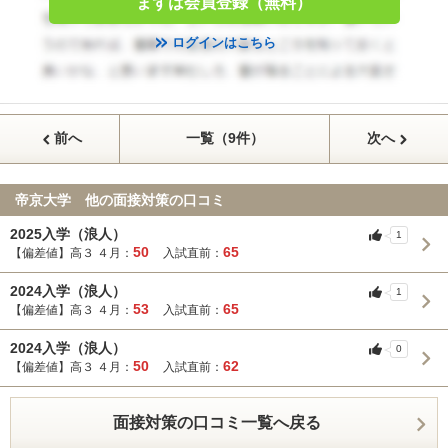
まずは会員登録（無料）
ログインはこちら
前へ
一覧（9件）
次へ
帝京大学 他の面接対策の口コミ
2025入学（浪人）
1
50
65
【偏差値】高３ ４月：
入試直前：
2024入学（浪人）
1
53
65
【偏差値】高３ ４月：
入試直前：
2024入学（浪人）
0
50
62
【偏差値】高３ ４月：
入試直前：
面接対策の口コミ一覧へ戻る