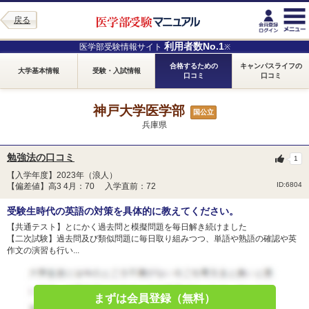
戻る
利用者数No.1
医学部受験情報サイト
※
合格するための
キャンパスライフの
大学基本情報
受験・入試情報
口コミ
口コミ
神戸大学医学部
国公立
兵庫県
勉強法の口コミ
1
【入学年度】2023年（浪人）
ID:6804
【偏差値】高3 4月：70 入学直前：72
受験生時代の英語の対策を具体的に教えてください。
【共通テスト】とにかく過去問と模擬問題を毎日解き続けました
【二次試験】過去問及び類似問題に毎日取り組みつつ、単語や熟語の確認や英
作文の演習も行い...
まずは会員登録（無料）