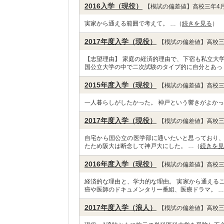
2016入学（現役）
【模試の偏差値】高校三年4月
実家から通える範囲で考えて。 …（
続きを見る
）
2017年度入学（現役）
【模試の偏差値】高校三
【志望理由】 家庭の経済的理由で、下宿も私立大
国公立大学の中で二次試験のタイプ的に自分とあっ
2015年度入学（現役）
【模試の偏差値】高校三
一人暮らしがしたかった。 神戸という響きがよかっ
2017年度入学（現役）
【模試の偏差値】高校三
自宅から国公立の医学部に通いたいと思っており
たため阪大は断念して神戸大にした。 …（
続きを見
2016年度入学（現役）
【模試の偏差値】高校三
経済的な理由と、学力的な理由。 実家から通える
癌や医師のドキュメンタリー番組、医療ドラマ。 
2017年度入学（浪人）
【模試の偏差値】高校三