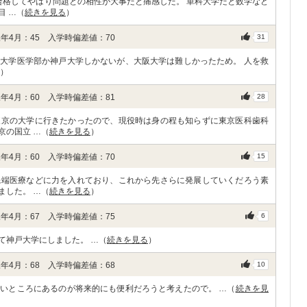
合格してやはり問題との相性が大事だと痛感した。 単科大学だと数学など
目 …（
続きを見る
）
年4月：45 入学時偏差値：70
31
大学医学部か神戸大学しかないが、大阪大学は難しかったため。 人を救
）
年4月：60 入学時偏差値：81
28
東京の大学に行きたかったので、現役時は身の程も知らずに東京医科歯科
京の国立 …（
続きを見る
）
年4月：60 入学時偏差値：70
15
先端医療などに力を入れており、これから先さらに発展していくだろう素
ました。 …（
続きを見る
）
年4月：67 入学時偏差値：75
6
て神戸大学にしました。 …（
続きを見る
）
年4月：68 入学時偏差値：68
10
いところにあるのが将来的にも便利だろうと考えたので。 …（
続きを見