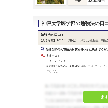
学費
3,496,800円
神戸大学医学部の勉強法の口
勉強法の口コミ
【入学年度】2023年（現役）【模試の偏差値】高校
受験生時代の英語の対策を具体的に教えてくだ
共通テスト
・リーディング
過去問はもちろん河合や駿台等が出している予
いていた。
...
ま