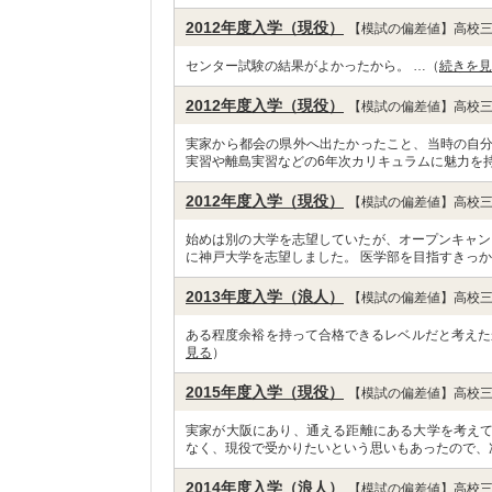
2012年度入学（現役）
【模試の偏差値】高校三
センター試験の結果がよかったから。 …（
続きを見
2012年度入学（現役）
【模試の偏差値】高校三
実家から都会の県外へ出たかったこと、当時の自
実習や離島実習などの6年次カリキュラムに魅力を持
2012年度入学（現役）
【模試の偏差値】高校三
始めは別の大学を志望していたが、オープンキャン
に神戸大学を志望しました。 医学部を目指すきっか
2013年度入学（浪人）
【模試の偏差値】高校三
ある程度余裕を持って合格できるレベルだと考えた
見る
）
2015年度入学（現役）
【模試の偏差値】高校三
実家が大阪にあり、通える距離にある大学を考え
なく、現役で受かりたいという思いもあったので、
2014年度入学（浪人）
【模試の偏差値】高校三