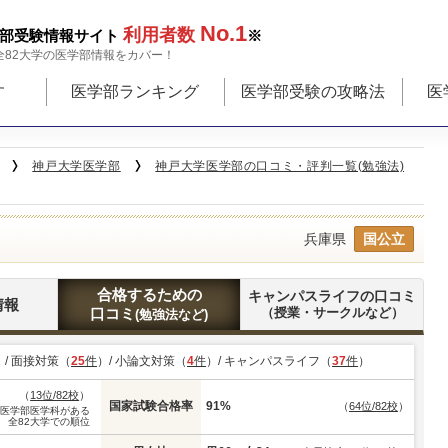
No.1
利用者数
部受験情報サイト
※
全82大学の医学部情報をカバー！
す
医学部ランキング
医学部受験の攻略法
医
神戸大学医学部
神戸大学医学部の口コミ・評判一覧(勉強法)
兵庫県
国公立
合格するための
キャンパスライフの口コミ
情報
口コミ
（授業・サークルなど）
(勉強法など)
）/ 面接対策（
25
件
）/ 小論文対策（
4
件
）/ キャンパスライフ（
37
件
）
（
13位/82校
）
国家試験合格率
91%
（
64位/82校
）
※医学部医学科がある
全82大学での順位