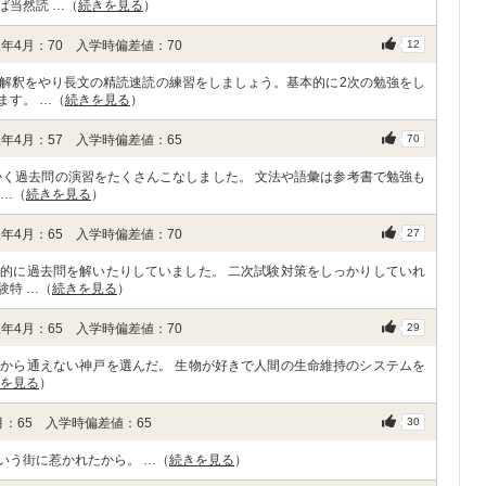
ば当然読 …（
続きを見る
）
年4月：70 入学時偏差値：70
12
解釈をやり長文の精読速読の練習をしましょう。基本的に2次の勉強をし
ます。 …（
続きを見る
）
年4月：57 入学時偏差値：65
70
かく過去問の演習をたくさんこなしました。 文法や語彙は参考書で勉強も
 …（
続きを見る
）
年4月：65 入学時偏差値：70
27
的に過去問を解いたりしていました。 二次試験対策をしっかりしていれ
験特 …（
続きを見る
）
年4月：65 入学時偏差値：70
29
から通えない神戸を選んだ。 生物が好きで人間の生命維持のシステムを
を見る
）
：65 入学時偏差値：65
30
いう街に惹かれたから。 …（
続きを見る
）