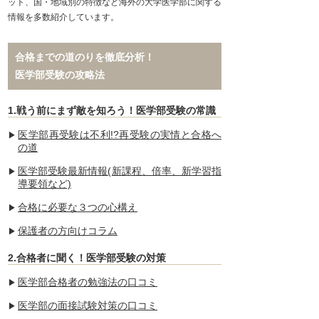
ット、国・地域別の特徴など海外の大学医学部に関する
情報を多数紹介しています。
合格までの道のりを徹底分析！
医学部受験の攻略法
1.戦う前にまず敵を知ろう！医学部受験の常識
医学部再受験は不利!?再受験の実情と合格へ
の道
医学部受験最新情報(新課程、倍率、新学習指
導要領など)
合格に必要な３つの心構え
保護者の方向けコラム
2.合格者に聞く！医学部受験の対策
医学部合格者の勉強法の口コミ
医学部の面接試験対策の口コミ