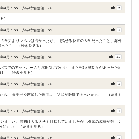
年4月：55 入学時偏差値：70
9
る
）
年4月：68 入学時偏差値：69
3
分の学力よりレベルは高かったが、目指せる位置の大学だったこと、海外
ったこ …（
続きを見る
）
年4月：55 入学時偏差値：60
11
パスでのアットホームな雰囲気にひかれ、またAO入試制度があったため
け …（
続きを見る
）
年4月：65 入学時偏差値：70
2
から。 医学部を志望した理由は、父親が医師であったから。 …（
続きを
年4月：70 入学時偏差値：70
4
ていました。最初は大阪大学を目指していましたが、模試の成績が芳しく
次に近い …（
続きを見る
）
年4月：63 入学時偏差値：78
1