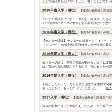
ことで英語力を上げていました。書くことができれ
2018年度入学（現役）
【模試の偏差値】高校三
とにかく単語文法です。これをある程度やったあと
ていれば特にマークの勉強をする必要はないと思い
2016年度入学（現役）
【模試の偏差値】高校三
【センター試験】 センターの対策としては、とに
しましたが、それ以外の問題はセンター独自の形式
2016年度入学（浪人）
【模試の偏差値】高校三
センター試験は、時間の感覚が鈍らないように定期
ば、英語の力の基礎ができるので、特にセンター試
2016年度入学（現役）
【模試の偏差値】高校三
下宿がしたかった。そのために国立の医学部で関東
習ったときに、もっと知りたいと思った。 …（
続き
2017入学（現役）
【模試の偏差値】高校三年4月
自分の学力に合った大学であったため、また神戸と