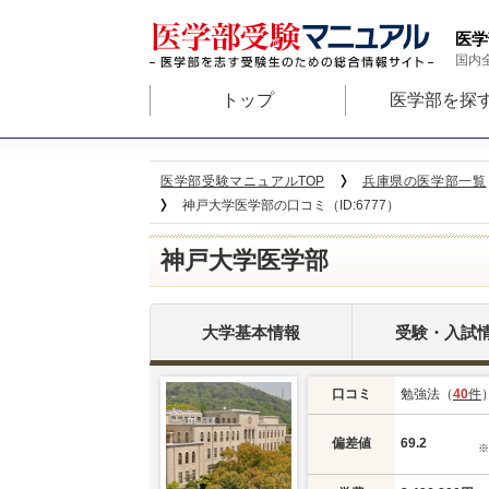
医学
国内
トップ
医学部を探
医学部受験マニュアルTOP
兵庫県の医学部一覧
神戸大学医学部の口コミ（ID:6777）
神戸大学医学部
大学基本情報
受験・入試
口コミ
勉強法（
40
件
偏差値
69.2