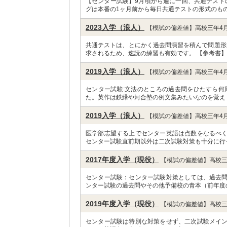
【センター試験】9月頃から週に一回、共通テスト
グは本番の1ヶ月前から毎日共通テストの形式のもの
2023入学（浪人）
【模試の偏差値】高校三年4月
共通テストは、とにかく過去問演習を積んで問題形
求されるため、速読の練習も有効です。 【参考書】
2019入学（浪人）
【模試の偏差値】高校三年4月
センター試験:文法のところの過去問をひたすら何周
た。英作は鉄緑や河合塾の例文集みたいなのを覚え
2019入学（浪人）
【模試の偏差値】高校三年4月
医学部志望する上でセンター英語は点数をなるべ
センター試験直前期以外は二次試験対策も十分に行
2017年度入学（現役）
【模試の偏差値】高校三
センター試験：センター試験対策としては、過去
ンター試験の過去問やその他予備校の青本（前年度
2019年度入学（現役）
【模試の偏差値】高校三
センター試験は特別な対策をせず、二次試験メイ