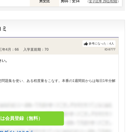
男女比
男66：女34
（
女子比率 29位/82校
）
コミ
参考になった：
4
人
三年4月：66 入学直前期：70
ID:6777
さい。
想問題集を使い、ある程度量をこなす。本番の1週間前からは毎日1年分解
ずは会員登録（無料）