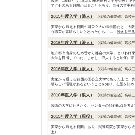
現役、1浪時ともに地元の単科医科大学を受験し不
でクセのある難問が出ることもあり、自分の苦手科
2015年度入学（浪人）
【模試の偏差値】高校三
実家から通える範囲の国公立大の医学部だと、大阪
う職業が素晴らしいと思ったから。 …（
続きを見る
2016年度入学（浪人）
【模試の偏差値】高校三
地方都市出身のため昔から都会の大学、とりわけ
大学を目指していた。しかし、浪人すると如何に東
2016年度入学（浪人）
【模試の偏差値】高校三
実家から通える範囲の国公立大学であった上に、
晴らしい環境があるということを知り、志望を決め
2016年度入学（浪人）
【模試の偏差値】高校三
関西の大学に行きたく、センターの傾斜配点を考え
2015年度入学（現役）
【模試の偏差値】高校三
実家から通える範囲にあり、関連病院が実家から近
る
）