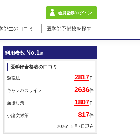
会員登録/ログイン
学部生の口コミ
医学部予備校を探す
No.1
利用者数
※
医学部合格者の口コミ
2817
勉強法
件
2636
キャンパスライフ
件
1807
面接対策
件
817
小論文対策
件
2026年8月7日現在