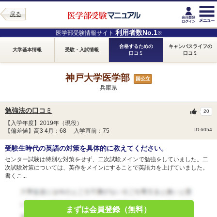
戻る
利用者数No.1
医学部受験情報サイト
※
合格するための
キャンパスライフの
大学基本情報
受験・入試情報
口コミ
口コミ
神戸大学医学部
国公立
兵庫県
勉強法の口コミ
20
【入学年度】2019年（現役）
ID:6054
【偏差値】高3 4月：68 入学直前：75
受験生時代の英語の対策を具体的に教えてください。
センター試験は特別な対策をせず、二次試験メインで勉強をしていました。二
次試験対策については、英作をメインにすることで英語力を上げていました。
書くこ...
まずは会員登録（無料）