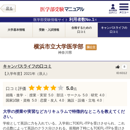
戻る
利用者数No.1
医学部受験情報サイト
※
合格するための
キャンパスライフの
大学基本情報
受験・入試情報
口コミ
口コミ
横浜市立大学医学部
国公立
神奈川県
キャンパスライフの口コミ
8
ID:6312
【入学年度】2021年（浪人）
5.0
口コミ評価
点
就職・進学
-
授業・実習
5.0
部活・サークル
5.0
研究
4.0
国家試験・資格
5.0
恋愛・友人
4.0
施設・設備・立地
4.0
大学の授業や実習などカリキュラムで特徴的なところを教えてくだ
さい。
学校として英語に力を入れている。入学前にTOEFL-ITPを受けさせられ、これ
の点数によって英語のクラス分けされる。前期終了時にもTOEFL-ITPを受けさ