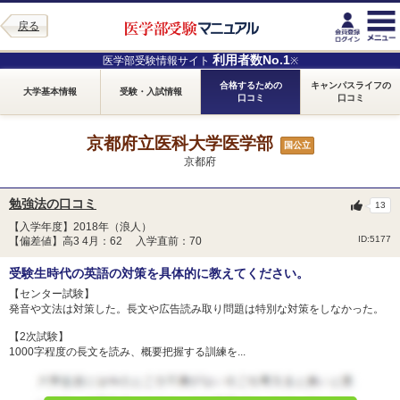
戻る
利用者数No.1
医学部受験情報サイト
※
合格するための
キャンパスライフの
大学基本情報
受験・入試情報
口コミ
口コミ
京都府立医科大学医学部
国公立
京都府
勉強法の口コミ
13
【入学年度】2018年（浪人）
ID:5177
【偏差値】高3 4月：62 入学直前：70
受験生時代の英語の対策を具体的に教えてください。
【センター試験】
発音や文法は対策した。長文や広告読み取り問題は特別な対策をしなかった。
【2次試験】
1000字程度の長文を読み、概要把握する訓練を...