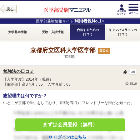
戻る
利用者数No.1
医学部受験情報サイト
※
合格するための
キャンパスライフの
大学基本情報
受験・入試情報
口コミ
口コミ
京都府立医科大学医学部
国公立
京都府
勉強法の口コミ
26
【入学年度】2014年（現役）
ID:4516
【偏差値】高3 4月：55 入学直前：65
志望理由は何ですか？
いとこが京都で学生をしており、京都が学生にフレンドリーな街だと知った。
まずは会員登録（無料）
ログインはこちら