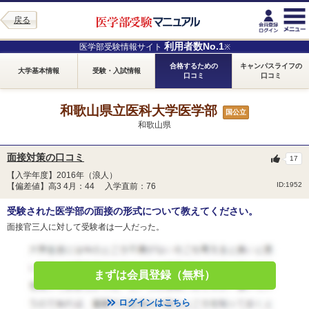
戻る
利用者数No.1
医学部受験情報サイト
※
合格するための
キャンパスライフの
大学基本情報
受験・入試情報
口コミ
口コミ
和歌山県立医科大学医学部
国公立
和歌山県
面接対策の口コミ
17
【入学年度】2016年（浪人）
ID:1952
【偏差値】高3 4月：44 入学直前：76
受験された医学部の面接の形式について教えてください。
面接官三人に対して受験者は一人だった。
まずは会員登録（無料）
ログインはこちら