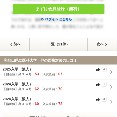
まずは会員登録（無料）
ログインはこちら
前へ
一覧（21件）
次へ
和歌山県立医科大学 他の面接対策の口コミ
2025入学（浪人）
0
53
67
【偏差値】高３ ４月：
入試直前：
2024入学（浪人）
1
62
70
【偏差値】高３ ４月：
入試直前：
2024入学（浪人）
0
60
72
【偏差値】高３ ４月：
入試直前：