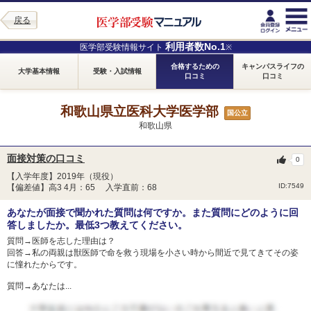
戻る
利用者数No.1
医学部受験情報サイト
※
合格するための
キャンパスライフの
大学基本情報
受験・入試情報
口コミ
口コミ
和歌山県立医科大学医学部
国公立
和歌山県
面接対策の口コミ
0
【入学年度】2019年（現役）
ID:7549
【偏差値】高3 4月：65 入学直前：68
あなたが面接で聞かれた質問は何ですか。また質問にどのように回
答しましたか。最低3つ教えてください。
質問→医師を志した理由は？
回答→私の両親は獣医師で命を救う現場を小さい時から間近で見てきてその姿
に憧れたからです。
質問→あなたは...