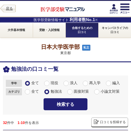
戻る
利用者数No.1
医学部受験情報サイト
※
合格するための
キャンパスライフの
大学基本情報
受験・入試情報
口コミ
口コミ
日本大学医学部
私立
東京都
勉強法の口コミ一覧
全て
現役
浪人
再入学
編入
学年
全て
勉強法
面接対策
小論文対策
カテゴリ
検索する
口コミを投稿する
32
件中
1-10
件を表示