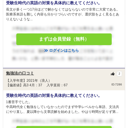
受験生時代の英語の対策を具体的に教えてください。
長文が多く一つ17分ほどで解かなくてはならないので非常に大変である。
医療系単語も難しく内容も分かりづらいのですが、選択肢をよく見るとあ
りえないような...
まずは会員登録（無料）
ログインはこちら
勉強法の口コミ
2
【入学年度】2021年（浪人）
ID:7286
【偏差値】高3 4月：37 入学直前：67
受験生時代の英語の対策を具体的に教えてください。
1番苦手でした。
中高時代全く勉強をしていなかったのでまず中学レベルから単語、文法共
にやり直し、夏以降から文章読解を始めました。やはり時間が足りず第...