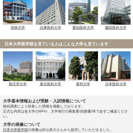
杏林大学
兵庫医科大学
愛知医科大学
藤田医科大学
日本大学医学部を見ている人は
こんな大学も見ています
順天堂大学
東京医科大学
東邦大学
日本医科大学
大学基本情報および受験・入試情報について
独自調査により収集した情報を掲載しております。
正式な内容は各大学のHPや、大学発行の募集要項(願書)等で必ずご確認くださ
い。
大学の画像について
日本大学医学部
の画像は杉山真大さんから提供していただきました。