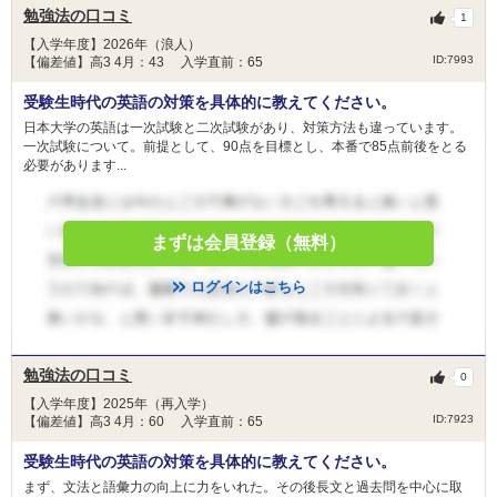
勉強法の口コミ
1
【入学年度】2026年（浪人）
ID:7993
【偏差値】高3 4月：43 入学直前：65
受験生時代の英語の対策を具体的に教えてください。
日本大学の英語は一次試験と二次試験があり、対策方法も違っています。
一次試験について。前提として、90点を目標とし、本番で85点前後をとる
必要があります...
まずは会員登録（無料）
ログインはこちら
勉強法の口コミ
0
【入学年度】2025年（再入学）
ID:7923
【偏差値】高3 4月：60 入学直前：65
受験生時代の英語の対策を具体的に教えてください。
まず、文法と語彙力の向上に力をいれた。その後長文と過去問を中心に取