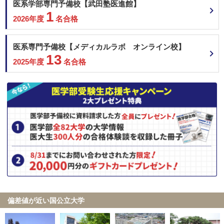
医系学部専門予備校【武田塾医進館】
1
2026年度
名合格
医系専門予備校【メディカルラボ オンライン校】
13
2025年度
名合格
偏差値が近い国公立大学