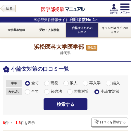
戻る
利用者数No.1
医学部受験情報サイト
※
合格するための
キャンパスライフの
大学基本情報
受験・入試情報
口コミ
口コミ
浜松医科大学医学部
国公立
静岡県
小論文対策の口コミ一覧
全て
現役
浪人
再入学
編入
学年
全て
勉強法
面接対策
小論文対策
カテゴリ
検索する
口コミを投稿する
8
件中
1-8
件を表示