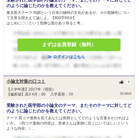
受験された医学部の小論文のテーマ、またそのテーマに対してど
のように論じたのかを教えてください。
東京医大テーマ 同調という日本の独特の文化があるが、その危険性につい
て文章を踏まえて論じよ。【800字60分】
はじめに〇〇という危険な面があり得ると考...
まずは会員登録（無料）
ログインはこちら
小論文対策の口コミ
9
【入学年度】2017年（現役）
ID:4820
【偏差値】高3 4月：60 入学直前：70
受験された医学部の小論文のテーマ、またそのテーマに対してど
のように論じたのかを教えてください。
テーマ:四コマ漫画を見てあなたは医師としてどのような言葉をかければよ
いか。（四コマ漫画の内容は、患者さんは医師に近くにいてほしいという
ような内容。）...