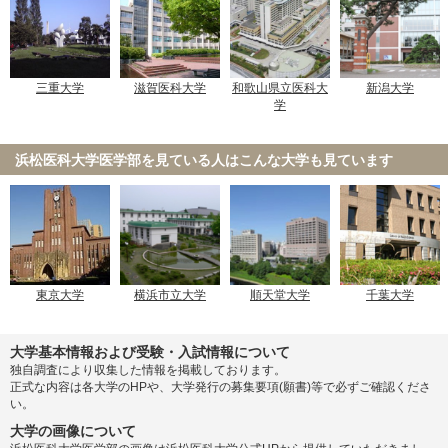
三重大学
滋賀医科大学
和歌山県立医科大
新潟大学
学
浜松医科大学医学部を見ている人は
こんな大学も見ています
東京大学
横浜市立大学
順天堂大学
千葉大学
大学基本情報および受験・入試情報について
独自調査により収集した情報を掲載しております。
正式な内容は各大学のHPや、大学発行の募集要項(願書)等で必ずご確認くださ
い。
大学の画像について