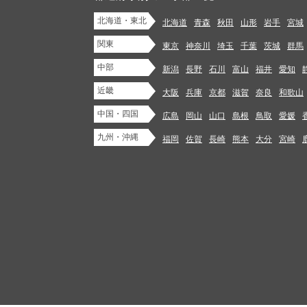
北海道・東北
北海道
青森
秋田
山形
岩手
宮城
関東
東京
神奈川
埼玉
千葉
茨城
群馬
中部
新潟
長野
石川
富山
福井
愛知
近畿
大阪
兵庫
京都
滋賀
奈良
和歌山
中国・四国
広島
岡山
山口
島根
鳥取
愛媛
九州・沖縄
福岡
佐賀
長崎
熊本
大分
宮崎