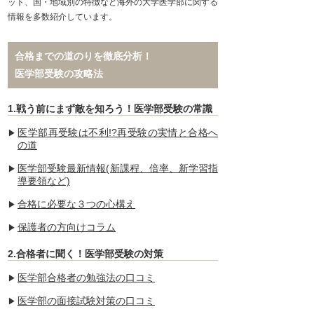
ット、国・地域別の特徴など海外の大学医学部に関する
情報を多数紹介しています。
合格までの道のりを徹底分析！
医学部受験の攻略法
1.戦う前にまず敵を知ろう！医学部受験の常識
医学部再受験は不利!?再受験の実情と合格へ
の道
医学部受験最新情報(新課程、倍率、新学習指
導要領など)
合格に必要な３つの心構え
保護者の方向けコラム
2.合格者に聞く！医学部受験の対策
医学部合格者の勉強法の口コミ
医学部の面接試験対策の口コミ