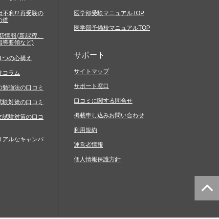
不利!?再受験の
医学部受験マニュアルTOP
の道
医学部予備校マニュアルTOP
新情報(新課程、
指導要領など)
サポート
３つの心構え
サイトマップ
けコラム
サポート窓口
の勉強法の口コミ
口コミに関する問合せ
試験対策の口コミ
掲載申し込みお問い合わせ
文試験対策の口コ
利用規約
リアルなキャンパ
運営者情報
個人情報保護方針