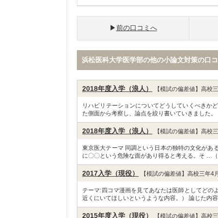
前の口コミへ
浜松医科大学医学部の他の小論文対策の口コ
2018年度入学（浪人）
【模試の偏差値】高校三
リハビリテーションについてどうしていくべきかど
た側面から考察し、論点を絞り書いていきました。
2018年度入学（浪人）
【模試の偏差値】高校三
東京医大テーマ 同調という日本の独特の文化がある
に〇〇という危険な面があり得ると考える。そ …（
2017入学（現役）
【模試の偏差値】高校三年4月
テーマ:四コマ漫画を見てあなたは医師としてどの
近くにいてほしいというような内容。） 論じた内容
2015年度入学（現役）
【模試の偏差値】高校三