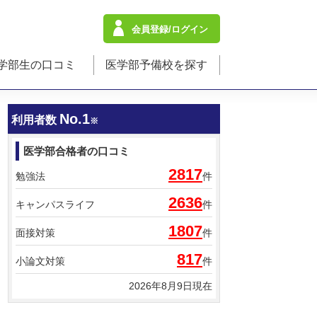
会員登録/ログイン
学部生の口コミ
医学部予備校を探す
No.1
利用者数
※
医学部合格者の口コミ
2817
勉強法
件
2636
キャンパスライフ
件
1807
面接対策
件
817
小論文対策
件
2026年8月9日現在