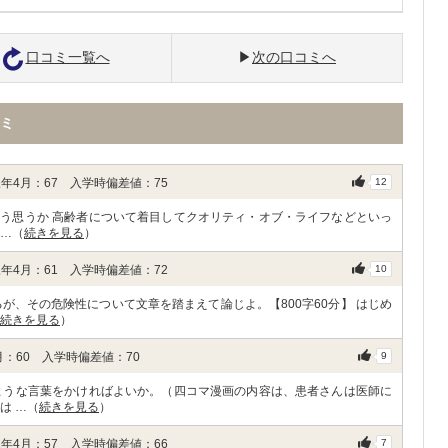
口コミ一覧へ
次の口コミへ
ミ
年4月：67 入学時偏差値：75
12
う思うか 高齢者について着目してクオリティ・オブ・ライフなどといっ
 …（
続きを見る
）
年4月：61 入学時偏差値：72
10
が、その危険性について文章を踏まえて論じよ。【800字60分】 はじめ
続きを見る
）
：60 入学時偏差値：70
9
ような言葉をかければよいか。（四コマ漫画の内容は、患者さんは医師に
は …（
続きを見る
）
年4月：57 入学時偏差値：66
7