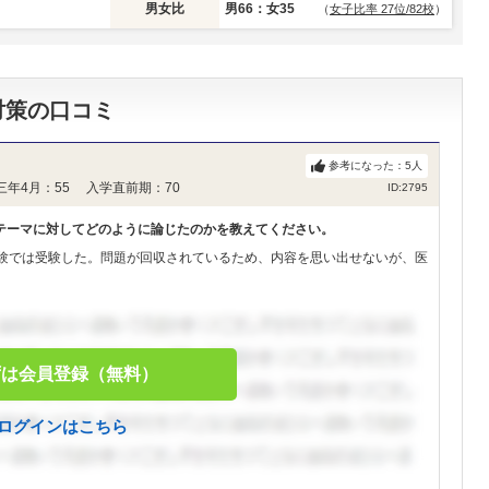
男女比
男66：女35
（
女子比率 27位/82校
）
対策の口コミ
参考になった：
5
人
三年4月：55 入学直前期：70
ID:2795
テーマに対してどのように論じたのかを教えてください。
試験では受験した。問題が回収されているため、内容を思い出せないが、医
ずは会員登録（無料）
ログインはこちら