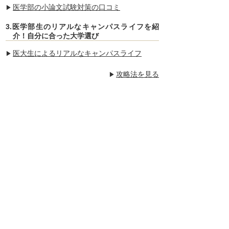
医学部の小論文試験対策の口コミ
3.医学部生のリアルなキャンパスライフを紹
介！自分に合った大学選び
医系受験専門
医系学部専門予備
医大生によるリアルなキャンパスライフ
Medi-UP(メディア
校【武田塾医進
ップ)
館】
4.3
攻略法を見る
3.9
大学医学部
浜松医科大学医学部
浜松医科大学
度 1名合格
2026年度 1名合格
2025年度 