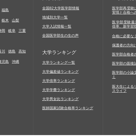
全国82大学医学部情報
医学部再受験は
福島
実情と合格へ
地域別大学一覧
栃木
山梨
医学部受験最
大学入試情報一覧
倍率、新学習
静岡
岐阜
三重
全国医学部生の生の声
合格に必要な
保護者の方向
香川
徳島
高知
大学ランキング
医学部合格者
鹿児島
沖縄
大学ランキング一覧
医学部の面接
大学偏差値ランキング
医学部の小論
ミ
大学倍率ランキング
医大生による
大学学費ランキング
スライフ
大学男女比ランキング
医師国家試験合格率ランキング