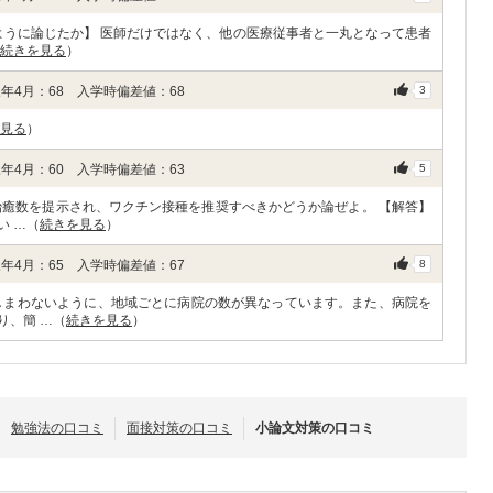
ように論じたか】 医師だけではなく、他の医療従事者と一丸となって患者
続きを見る
）
年4月：68 入学時偏差値：68
3
見る
）
年4月：60 入学時偏差値：63
5
治癒数を提示され、ワクチン接種を推奨すべきかどうか論ぜよ。 【解答】
い …（
続きを見る
）
年4月：65 入学時偏差値：67
8
しまわないように、地域ごとに病院の数が異なっています。また、病院を
り、簡 …（
続きを見る
）
勉強法の口コミ
面接対策の口コミ
小論文対策の口コミ