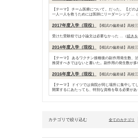
【テーマ】 チーム医療について。だった。 【どの
一人一人を救うためには医師にリーダーシップ …（
2017年度入学（現役）
【模試の偏差値】高校三
受けた受験校では小論文は必要なかった …（
続きを
2014年度入学（現役）
【模試の偏差値】高校三
【テーマ】 あるワクチン接種後の副作用発生数、
推奨すべきではないと書いた。副作用の発生数が多
2016年度入学（現役）
【模試の偏差値】高校三
【テーマ】 ドイツでは病院が同じ場所に集中して
開業するにあたっても、特別な資格を取る必要があ
カテゴリで絞り込む
全てのカテゴリ