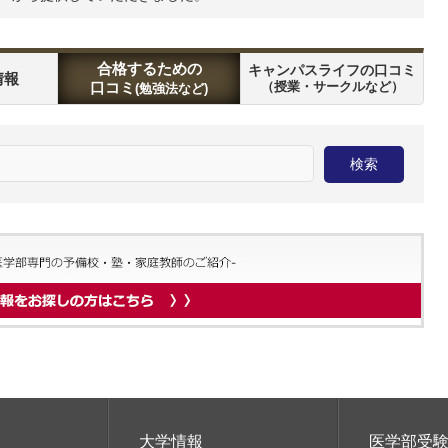
合格するための
キャンパスライフの口コミ
情報
口コミ
（授業・サークルなど）
(勉強法など)
大学情報
医学部受