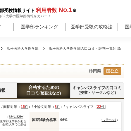
No.1
利用者数
部受験情報サイト
※
全82大学の医学部情報をカバー！
す
医学部ランキング
医学部受験の攻略法
医
浜松医科大学医学部
浜松医科大学医学部の口コミ・評判一覧(小論
静岡県
国公立
合格するための
キャンパスライフの口コミ
情報
口コミ
（授業・サークルなど）
(勉強法など)
）/ 面接対策（
15
件
）/ 小論文対策（
8
件
）/ キャンパスライフ（
22
件
）
（
35位/82校
）
国家試験合格率
96%
（
17位/82校
）
※医学部医学科がある
全82大学での順位