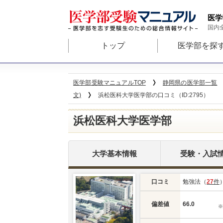
医学
国内
トップ
医学部を探
医学部受験マニュアルTOP
静岡県の医学部一覧
文)
浜松医科大学医学部の口コミ（ID:2795）
浜松医科大学医学部
大学基本情報
受験・入試
口コミ
勉強法（
27
件
偏差値
66.0