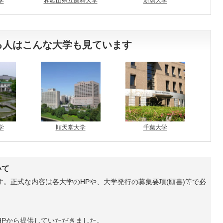
学
和歌山県立医科大学
新潟大学
る人はこんな大学も見ています
学
順天堂大学
千葉大学
いて
。正式な内容は各大学のHPや、大学発行の募集要項(願書)等で必
HPから提供していただきました。