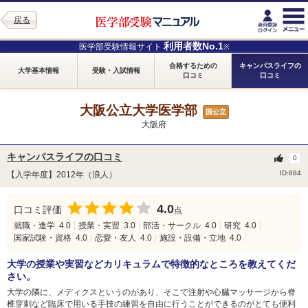
戻る
利用者数No.1
医学部受験情報サイト
※
合格するための
キャンパスライフの
大学基本情報
受験・入試情報
口コミ
口コミ
大阪公立大学医学部
国公立
大阪府
キャンパスライフの口コミ
0
ID:884
【入学年度】2012年（浪人）
4.0
口コミ評価
点
就職・進学
4.0
授業・実習
3.0
部活・サークル
4.0
研究
4.0
国家試験・資格
4.0
恋愛・友人
4.0
施設・設備・立地
4.0
大学の授業や実習などカリキュラムで特徴的なところを教えてくだ
さい。
大学の隣に、メディクスというのがあり、そこで注射や心臓マッサージから脊
椎穿刺など臨床で用いる手技の練習を自由に行うことができるのがとても便利