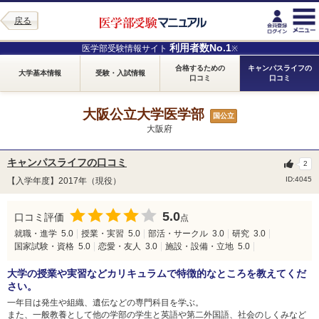
戻る
利用者数No.1
医学部受験情報サイト
※
合格するための
キャンパスライフの
大学基本情報
受験・入試情報
口コミ
口コミ
大阪公立大学医学部
国公立
大阪府
キャンパスライフの口コミ
2
ID:4045
【入学年度】2017年（現役）
5.0
口コミ評価
点
就職・進学
5.0
授業・実習
5.0
部活・サークル
3.0
研究
3.0
国家試験・資格
5.0
恋愛・友人
3.0
施設・設備・立地
5.0
大学の授業や実習などカリキュラムで特徴的なところを教えてくだ
さい。
一年目は発生や組織、遺伝などの専門科目を学ぶ。
また、一般教養として他の学部の学生と英語や第二外国語、社会のしくみなど