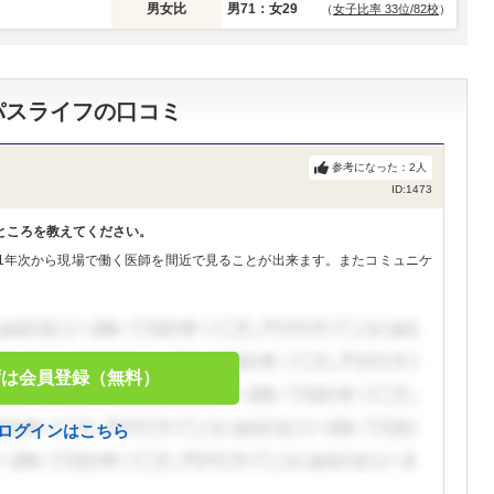
男女比
男71：女29
（
女子比率 33位/82校
）
パスライフの口コミ
参考になった：
2
人
ID:1473
ところを教えてください。
1年次から現場で働く医師を間近で見ることが出来ます。またコミュニケ
ずは会員登録（無料）
ログインはこちら