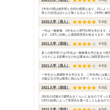
1年生の間は他学部と合同の授業もあり、日によっ
部との交流はほとんど無くなるようだ。2年時に解剖
2020入学（浪人）
5.0
点
一年は一般教養、2年生から専門分野を学びます。
ます。CBTに合格した後病院実習が始まります。5年
2021入学（現役）
4.0
点
多くの医学部では1年生は一般教養を学びあまり医
コロナによる影響がなければ夏休みに病院実習が行
2021入学（浪人）
4.0
点
一年生から基礎医学を学びます。二年生時には夏
大阪公立大学は教育に熱心な大学で、カリキュラム
2021入学（現役）
5.0
点
2回生の試験が2週間おきくらいにあるのでずっと
CBTの結果によって実習先を選べることもあるので
2022入学（現役）
4.0
点