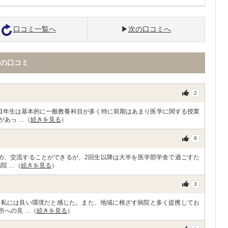
口コミ一覧へ
次の口コミへ
の口コミ
2
1年生は基本的に一般教養科目が多く特に前期はあまり医学に関する授業
があっ …（
続きを見る
）
8
め、交流することができるが、2回生以降は大半を医学部学舎で過ごすた
院 …（
続きを見る
）
3
い私には良い環境だと感じた。また、地域に根ざす病院と多く提携してお
所への見 …（
続きを見る
）