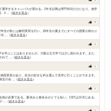
て通学するキャンパスが変わる。2年生以降は専門科目だけになり、他学
、3 …（
続きを見る
）
0
2年生の秋には解剖実習を行い、四年生の夏までにすべての授業が終わり
次 …（
続きを見る
）
1
学を学ぶことはありませんが、大阪公立大学では少し扱われます。また、
われて …（
続きを見る
）
1
に病院実習があり、自分の好きな科を選んで見学に行くことができます。
策定の会 …（
続きを見る
）
1
勉強が必要である。夏休みと春休みがとても短い。CBTは10月にある。
が …（
続きを見る
）
1