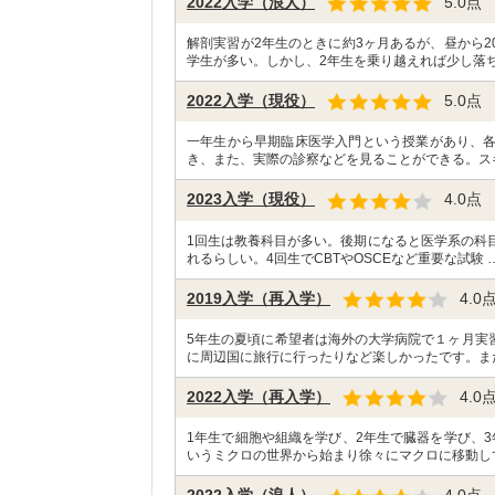
2022入学（浪人）
5.0
点
解剖実習が2年生のときに約3ヶ月あるが、昼から
学生が多い。しかし、2年生を乗り越えれば少し落ち
2022入学（現役）
5.0
点
一年生から早期臨床医学入門という授業があり、
き、また、実際の診察などを見ることができる。ス
2023入学（現役）
4.0
点
1回生は教養科目が多い。後期になると医学系の科
れるらしい。4回生でCBTやOSCEなど重要な試験 
2019入学（再入学）
4.0
5年生の夏頃に希望者は海外の大学病院で１ヶ月実
に周辺国に旅行に行ったりなど楽しかったです。ま
2022入学（再入学）
4.0
1年生で細胞や組織を学び、2年生で臓器を学び、
いうミクロの世界から始まり徐々にマクロに移動し