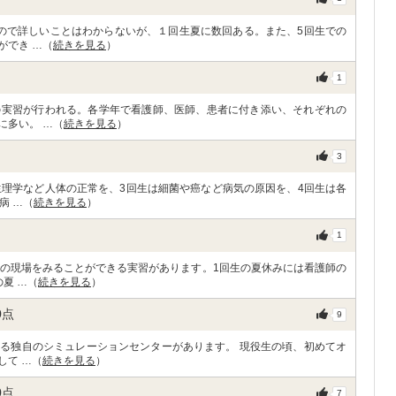
ので詳しいことはわからないが、１回生夏に数回ある。また、5回生での
ができ …（
続きを見る
）
1
の実習が行われる。各学年で看護師、医師、患者に付き添い、それぞれの
に多い。 …（
続きを見る
）
3
生理学など人体の正常を、3回生は細菌や癌など病気の原因を、4回生は各
病 …（
続きを見る
）
1
床の現場をみることができる実習があります。1回生の夏休みには看護師の
夏 …（
続きを見る
）
0
点
9
る独自のシミュレーションセンターがあります。 現役生の頃、初めてオ
して …（
続きを見る
）
0
点
7