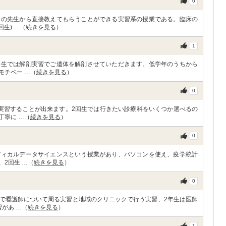
0
床の先生から直接教えてもらうことができる実習系の授業である。臨床の
生) …（
続きを見る
）
1
年生では解剖実習でご遺体を解剖させていただきます。低学年のうちから
モチベー …（
続きを見る
）
0
実習することが出来ます。2回生では行きたい診療科をいくつか選べるの
丁寧に …（
続きを見る
）
0
ディカルデータサイエンスという授業があり、パソコンを使え、疫学統計
2回生 …（
続きを見る
）
0
で看護師について周る実習と地域のクリニックで行う実習、2年生は医師
があ …（
続きを見る
）
1