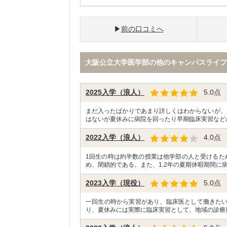
前の口コミへ
大阪公立大学医学部の他のキャンパスライフ
2025入学（浪人）
5.0
点
まだ入ったばかりであまり詳しくはわからないが、
はないが夏休みに病院を回ったり早期臨床実習など
2022入学（浪人）
4.0
点
1回生の時は約半数の授業は他学部の人と受けるた
め、閉鎖的である。また、1.2年の夏期休暇期間に病
2023入学（現役）
5.0
点
一回生の時から実習があり、臨床医として働きた
り、夏休みには実際に臨床実習として、地域の診療