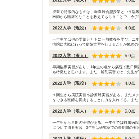
2022入学（浪人）
4.0
点
授業で特徴的なものは、垂直統合型授業という臨
医師から臨床的なことを教えてもらうことで、今(2回
2022入学（現役）
4.0
点
一年生では他の学部とともに一般教養を学び、二
病院に実際に行って病院実習を行えることが勉強の
2022入学（浪人）
5.0
点
早期臨床実習があり、1年生の頃から病院で数日間
も特徴だと思います。また、解剖実習では、先生が
2022入学（現役）
4.0
点
１回生から病院実習や診療所実習がある。またメ
をできる医師を養成することに力を入れてる。また、
2022入学（浪人）
5.0
点
一年生から早期の実習がある。一年生では附属病院
について周る実習、3年生は研究室での長期間の実習
2023入学（現役）
5.0
点