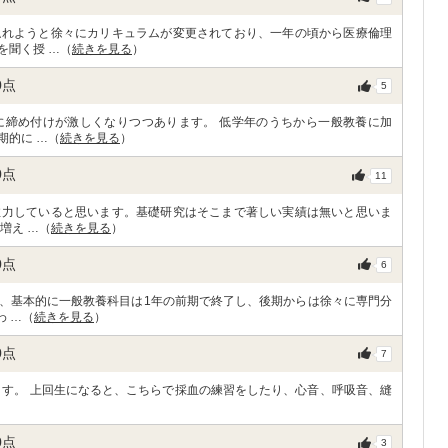
触れようと徐々にカリキュラムが変更されており、一年の頃から医療倫理
を聞く授 …（
続きを見る
）
0
点
5
に締め付けが激しくなりつつあります。 低学年のうちから一般教養に加
期的に …（
続きを見る
）
0
点
11
注力していると思います。基礎研究はそこまで著しい実績は無いと思いま
増え …（
続きを見る
）
0
点
6
、基本的に一般教養科目は1年の前期で終了し、後期からは徐々に専門分
わ …（
続きを見る
）
0
点
7
という施設があります。 上回生になると、こちらで採血の練習をしたり、心音、呼吸音、縫
0
点
3