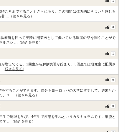
1
20時ごろまですることもざらにあり、この期間は体力的にきついと感じる
着 …（
続きを見る
）
3
各診療所を回って実際に開業医として働いている医者の話を聞くことがで
キルスシ …（
続きを見る
）
1
目が増えてくる。2回生から解剖実習が始まり、3回生では研究室に配属さ
…（
続きを見る
）
点
0
習をすることができます。自分もヨーロッパの大学に留学して、週末とか
た、３ …（
続きを見る
）
点
0
3年生で病理を学び、4年生で疾患を学ぶというカリキュラムです。細胞と
て学 …（
続きを見る
）