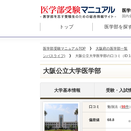
医学
国内
トップ
医学部を探
医学部受験マニュアルTOP
大阪府の医学部一覧
ンパスライフ)
大阪公立大学医学部の口コミ（ID:1
大阪公立大学医学部
大学基本情報
受験・入試
口コミ
勉強法（
98
件
偏差値
68.8