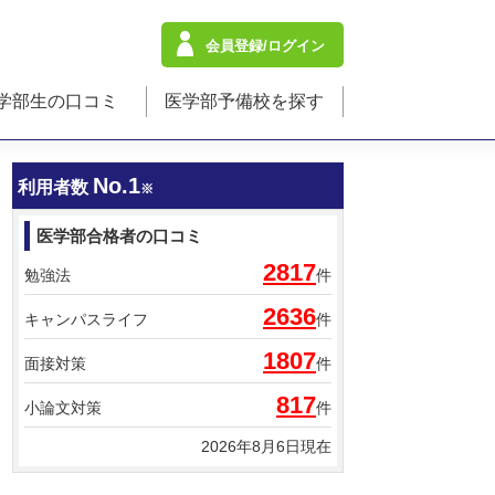
会員登録/ログイン
学部生の口コミ
医学部予備校を探す
No.1
利用者数
※
医学部合格者の口コミ
2817
勉強法
件
2636
キャンパスライフ
件
1807
面接対策
件
817
小論文対策
件
2026年8月6日現在