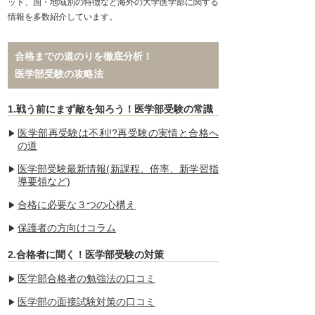
ット、国・地域別の特徴など海外の大学医学部に関する
情報を多数紹介しています。
合格までの道のりを徹底分析！
医学部受験の攻略法
1.戦う前にまず敵を知ろう！医学部受験の常識
医学部再受験は不利!?再受験の実情と合格へ
の道
医学部受験最新情報(新課程、倍率、新学習指
導要領など)
合格に必要な３つの心構え
保護者の方向けコラム
2.合格者に聞く！医学部受験の対策
医学部合格者の勉強法の口コミ
医学部の面接試験対策の口コミ