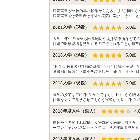
病院実習が比較的早い段階からある。まだ1回生な
病院実習では希望者は海外の病院に学びに行くこと
2021入学（現役）
5.0
点
大学１年生の頃から附属病院や提携診療所などで
目線で医療現場を見学するので得られることが非常
2018入学（現役）
5.0
点
1回生は教養及び生物の基礎、2回生は解剖実習、
臓器別に病気と正常を学びました。5回生、6回生は
2018入学（現役）
5.0
点
医学の授業は主に2回生からですが、1回生から臨
仕事を近くで見学させてもらう実習があり、2回生の
2018年度入学（浪人）
4.
自分から希望すれば様々な実践的な医療手技を学べ
ープンキャンパスに行った時に、その施設を見学を
2018年度入学（浪人）
4.