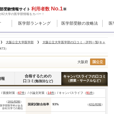
No.1
利用者数
部受験情報サイト
※
全82大学の医学部情報をカバー！
す
医学部ランキング
医学部受験の攻略法
医
大阪公立大学医学部
大阪公立大学医学部の口コミ・評判一覧(キャ
473）
大阪府
国公立
合格するための
キャンパスライフの口コミ
情報
口コミ
（授業・サークルなど）
(勉強法など)
）/ 面接対策（
67
件
）/ 小論文対策（
14
件
）/ キャンパスライフ（
91
件
）
（
16位/82校
）
国家試験合格率
93%
（
42位/82校
）
※医学部医学科がある
全82大学での順位