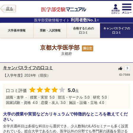
戻る
利用者数No.1
医学部受験情報サイト
※
合格するための
キャンパスライフの
大学基本情報
受験・入試情報
口コミ
口コミ
京都大学医学部
国公立
京都府
キャンパスライフの口コミ
3
ID:7589
【入学年度】2024年（現役）
5.0
口コミ評価
点
就職・進学
-
授業・実習
5.0
部活・サークル
5.0
研究
5.0
国家試験・資格
4.0
恋愛・友人
3.0
施設・設備・立地
4.0
大学の授業や実習などカリキュラムで特徴的なところを教えてくだ
さい。
全学共通科目は多様な科目から選択でき、少人数制のILASセミナーも多く設置
されている。総合大学であるため、医学以外の分野でも専門家の講義を受ける