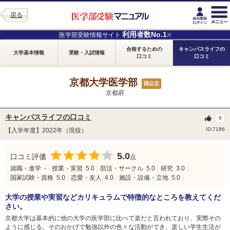
戻る
利用者数No.1
医学部受験情報サイト
※
合格するための
キャンパスライフの
大学基本情報
受験・入試情報
口コミ
口コミ
京都大学医学部
国公立
京都府
キャンパスライフの口コミ
6
ID:7186
【入学年度】2022年（現役）
5.0
口コミ評価
点
就職・進学
-
授業・実習
5.0
部活・サークル
5.0
研究
3.0
国家試験・資格
5.0
恋愛・友人
4.0
施設・設備・立地
5.0
大学の授業や実習などカリキュラムで特徴的なところを教えてくだ
さい。
京都大学は基本的に他の大学の医学部に比べて楽だと言われており、実際その
ように感じる。そのおかげで勉強以外の色々な活動ができ、楽しい学生生活が