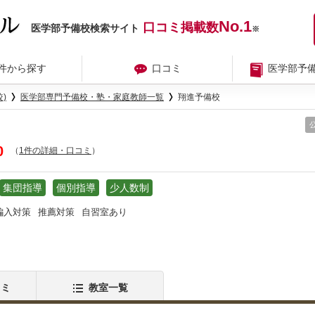
No.1
口コミ掲載数
医学部予備校検索サイト
※
件から探す
口コミ
医学部予
)
医学部専門予備校・塾・家庭教師一覧
翔進予備校
0
（
1件の詳細・口コミ
）
集団指導
個別指導
少人数制
編入対策
推薦対策
自習室あり
コミ
教室一覧