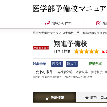
地域から探す
条
医学部予備校マニュアル(予備校・塾・家庭教師を徹底比較
翔進予備校
5.
口コミ評価
対象学年
現役生
浪人生
授業形式
こだわり条件
再受験対応
体験授業
優待制度
※対象、授業形式は教室ごとに異なる場合がございます
詳細情報
評判・口