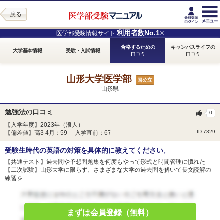
戻る
利用者数No.1
医学部受験情報サイト
※
合格するための
キャンパスライフの
大学基本情報
受験・入試情報
口コミ
口コミ
山形大学医学部
国公立
山形県
勉強法の口コミ
0
【入学年度】2023年（浪人）
ID:7329
【偏差値】高3 4月：59 入学直前：67
受験生時代の英語の対策を具体的に教えてください。
【共通テスト】過去問や予想問題集を何度もやって形式と時間管理に慣れた
【二次試験】山形大学に限らず、さまざまな大学の過去問を解いて長文読解の
練習を...
まずは会員登録（無料）