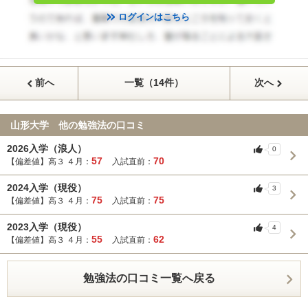
ログインはこちら
前へ
一覧（14件）
次へ
山形大学 他の勉強法の口コミ
2026入学（浪人）
0
57
70
【偏差値】高３ ４月：
入試直前：
2024入学（現役）
3
75
75
【偏差値】高３ ４月：
入試直前：
2023入学（現役）
4
55
62
【偏差値】高３ ４月：
入試直前：
勉強法の口コミ一覧へ戻る