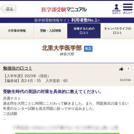
戻る
利用者数No.1
医学部受験情報サイト
※
合格するための
キャンパスライフの
大学基本情報
受験・入試情報
口コミ
口コミ
北里大学医学部
私立
神奈川県
勉強法の口コミ
3
【入学年度】2023年（現役）
ID:6766
【偏差値】高3 4月：55 入学直前：60
受験生時代の英語の対策を具体的に教えてください。
共通テスト
過去問を大問ごとに時間にこだわって解きました。また、問題形式の違う古い
年度のセンター試験も長文問題に絞ってやり込みました。
二次試験
...