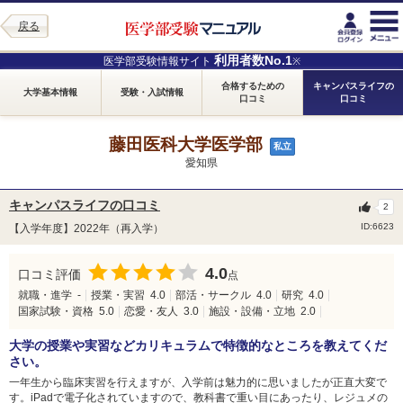
戻る
利用者数No.1
医学部受験情報サイト
※
合格するための
キャンパスライフの
大学基本情報
受験・入試情報
口コミ
口コミ
藤田医科大学医学部
私立
愛知県
キャンパスライフの口コミ
2
ID:6623
【入学年度】2022年（再入学）
4.0
口コミ評価
点
就職・進学
-
授業・実習
4.0
部活・サークル
4.0
研究
4.0
国家試験・資格
5.0
恋愛・友人
3.0
施設・設備・立地
2.0
大学の授業や実習などカリキュラムで特徴的なところを教えてくだ
さい。
一年生から臨床実習を行えますが、入学前は魅力的に思いましたが正直大変で
す。iPadで電子化されていますので、教科書で重い目にあったり、レジュメの