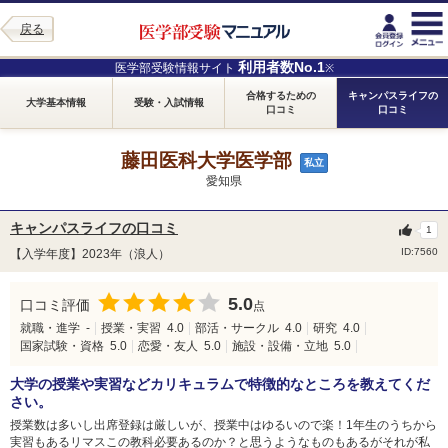
戻る
利用者数No.1
医学部受験情報サイト
※
合格するための
キャンパスライフの
大学基本情報
受験・入試情報
口コミ
口コミ
藤田医科大学医学部
私立
愛知県
キャンパスライフの口コミ
1
ID:7560
【入学年度】2023年（浪人）
5.0
口コミ評価
点
就職・進学
-
授業・実習
4.0
部活・サークル
4.0
研究
4.0
国家試験・資格
5.0
恋愛・友人
5.0
施設・設備・立地
5.0
大学の授業や実習などカリキュラムで特徴的なところを教えてくだ
さい。
授業数は多いし出席登録は厳しいが、授業中はゆるいので楽！1年生のうちから
実習もあるリマスこの教科必要あるのか？と思うようなものもあるがそれが私