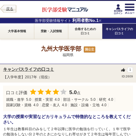
戻る
利用者数No.1
医学部受験情報サイト
※
合格するための
キャンパスライフの
大学基本情報
受験・入試情報
口コミ
口コミ
九州大学医学部
国公立
福岡県
キャンパスライフの口コミ
1
ID:2609
【入学年度】2017年（現役）
5.0
口コミ評価
点
就職・進学
5.0
授業・実習
4.0
部活・サークル
5.0
研究
4.0
国家試験・資格
4.0
恋愛・友人
4.0
施設・設備・立地
4.0
大学の授業や実習などカリキュラムで特徴的なところを教えてくだ
さい。
１年生は教養科目のみをして２年以降に医学の勉強を行っていく。１年で医学
の勉強をしない分２年のときにかなりしわ寄せがきて２年生は毎年苦しんでい