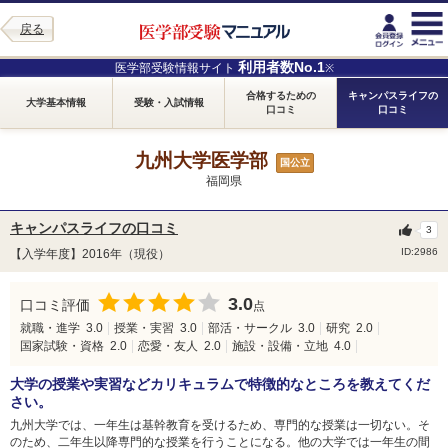
戻る
利用者数No.1
医学部受験情報サイト
※
合格するための
キャンパスライフの
大学基本情報
受験・入試情報
口コミ
口コミ
九州大学医学部
国公立
福岡県
キャンパスライフの口コミ
3
ID:2986
【入学年度】2016年（現役）
3.0
口コミ評価
点
就職・進学
3.0
授業・実習
3.0
部活・サークル
3.0
研究
2.0
国家試験・資格
2.0
恋愛・友人
2.0
施設・設備・立地
4.0
大学の授業や実習などカリキュラムで特徴的なところを教えてくだ
さい。
九州大学では、一年生は基幹教育を受けるため、専門的な授業は一切ない。そ
のため、二年生以降専門的な授業を行うことになる。他の大学では一年生の間