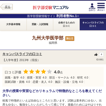
戻る
利用者数No.1
医学部受験情報サイト
※
合格するための
キャンパスライフの
大学基本情報
受験・入試情報
口コミ
口コミ
九州大学医学部
国公立
福岡県
キャンパスライフの口コミ
4
ID:881
【入学年度】2013年（現役）
4.0
口コミ評価
点
就職・進学
4.0
授業・実習
4.0
部活・サークル
4.0
研究
4.0
国家試験・資格
4.0
恋愛・友人
4.0
施設・設備・立地
4.0
大学の授業や実習などカリキュラムで特徴的なところを教えてくだ
さい。
校風で特徴的といえば自由なところだと思います。試験は基本的にゆるい。出
席もゆるい。勉強をしたい人がしろって感じです。進級のためにはやはりそれ