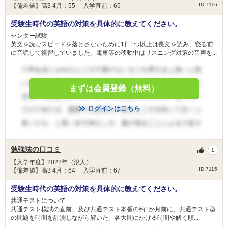
ID:7116
【偏差値】高3 4月：55 入学直前：65
受験生時代の英語の対策を具体的に教えてください。
センター試験
英文を読むスピードを落とさないために1日1つ以上は長文を読み、寝る前
に音読して復習していました。電車等の移動中はリスニング対策の音声を...
まずは会員登録（無料）
ログインはこちら
勉強法の口コミ
1
【入学年度】2022年（浪人）
ID:7115
【偏差値】高3 4月：64 入学直前：67
受験生時代の英語の対策を具体的に教えてください。
共通テストについて
共通テスト模試の直前、及び共通テスト本番の約1か月前に、共通テスト型
の問題を時間を計測しながら解いた。各大問にかける時間や解く順...