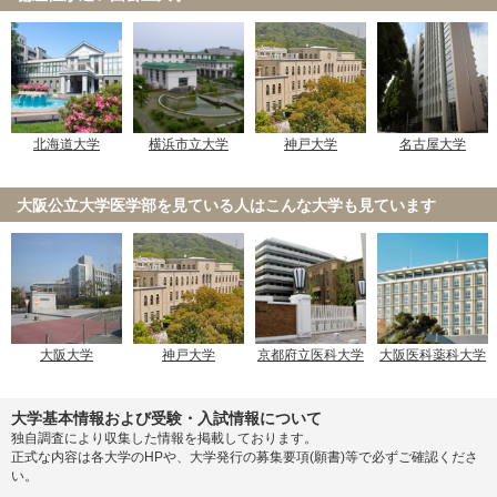
北海道大学
横浜市立大学
神戸大学
名古屋大学
大阪公立大学医学部を見ている人は
こんな大学も見ています
大阪大学
神戸大学
京都府立医科大学
大阪医科薬科大学
大学基本情報および受験・入試情報について
独自調査により収集した情報を掲載しております。
正式な内容は各大学のHPや、大学発行の募集要項(願書)等で必ずご確認くださ
い。