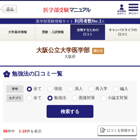
戻る
利用者数No.1
医学部受験情報サイト
※
合格するための
キャンパスライフの
大学基本情報
受験・入試情報
口コミ
口コミ
大阪公立大学医学部
国公立
大阪府
勉強法の口コミ一覧
全て
現役
浪人
再入学
編入
学年
全て
勉強法
面接対策
小論文対策
カテゴリ
検索する
口コミを投稿する
98
件中
1-10
件を表示