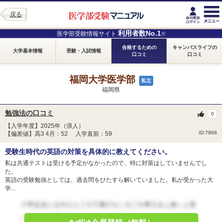
戻る
利用者数No.1
医学部受験情報サイト
※
合格するための
キャンパスライフの
大学基本情報
受験・入試情報
口コミ
口コミ
福岡大学医学部
私立
福岡県
勉強法の口コミ
0
【入学年度】2025年（浪人）
ID:7868
【偏差値】高3 4月：52 入学直前：59
受験生時代の英語の対策を具体的に教えてください。
私は共通テストは受ける予定がなかったので、特に対策はしていませんでし
た。
英語の受験勉強としては、過去問をひたすら解いていました。私が受かった大
学...