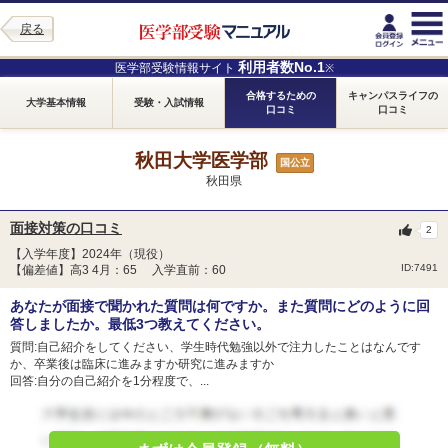
戻る
利用者数No.1
医学部受験情報サイト
※
合格するための
キャンパスライフの
大学基本情報
受験・入試情報
口コミ
口コミ
秋田大学医学部
国公立
秋田県
面接対策の口コミ
2
【入学年度】2024年（現役）
ID:7491
【偏差値】高3 4月：65 入学直前：60
あなたが面接で聞かれた質問は何ですか。また質問にどのように回
答しましたか。最低3つ教えてください。
質問:自己紹介をしてください、学生時代勉強以外で注力したことはなんです
か、卒業後は臨床に進みますか研究に進みますか
回答:自分の自己紹介を1分程度で、...