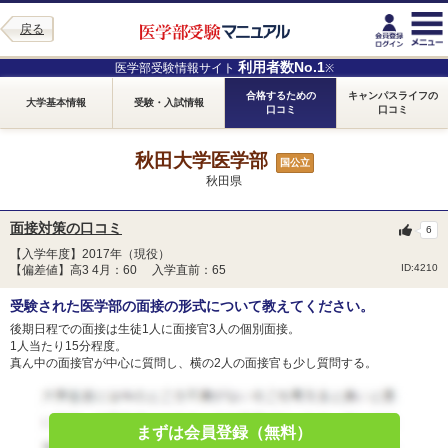
戻る
利用者数No.1
医学部受験情報サイト
※
合格するための
キャンパスライフの
大学基本情報
受験・入試情報
口コミ
口コミ
秋田大学医学部
国公立
秋田県
面接対策の口コミ
6
【入学年度】2017年（現役）
ID:4210
【偏差値】高3 4月：60 入学直前：65
受験された医学部の面接の形式について教えてください。
後期日程での面接は生徒1人に面接官3人の個別面接。
1人当たり15分程度。
真ん中の面接官が中心に質問し、横の2人の面接官も少し質問する。
まずは会員登録（無料）