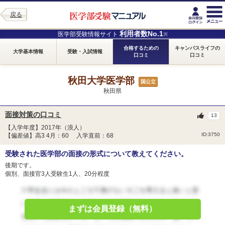
戻る
利用者数No.1
医学部受験情報サイト
※
合格するための
キャンパスライフの
大学基本情報
受験・入試情報
口コミ
口コミ
秋田大学医学部
国公立
秋田県
面接対策の口コミ
13
【入学年度】2017年（浪人）
ID:3750
【偏差値】高3 4月：60 入学直前：68
受験された医学部の面接の形式について教えてください。
後期です。
個別、面接官3人受験生1人、20分程度
まずは会員登録（無料）