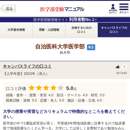
戻る
利用者数No.1
医学部受験情報サイト
※
合格するための
キャンパスライフの
大学基本情報
受験・入試情報
口コミ
口コミ
自治医科大学医学部
私立
栃木県
キャンパスライフの口コミ
3
ID:7162
【入学年度】2023年（浪人）
5.0
口コミ評価
点
就職・進学
-
授業・実習
4.0
部活・サークル
4.0
研究
3.0
国家試験・資格
5.0
恋愛・友人
5.0
施設・設備・立地
4.0
大学の授業や実習などカリキュラムで特徴的なところを教えてくだ
さい。
医学部の中で1番臨床実習が長く、卒業後9年間地域医療に従事するので臨床重
視で地域医療をたくさん学べる。大学にしては珍しく全寮制であり勉強をみん